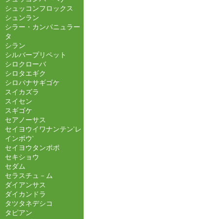
シュッコンフロックス
シュンラン
シラー・カンパニュラー
タ
シラン
シルバープリペット
シロクローバ
シロタエギク
シロバナサギゴケ
スイカズラ
スイセン
スギゴケ
セアノーサス
セイヨウイワナンテン'レ
インボウ'
セイヨウタンポポ
セキショウ
セダム
セラスチュ－ム
ダイアンサス
ダイカンドラ
タツタネデシコ
タピアン