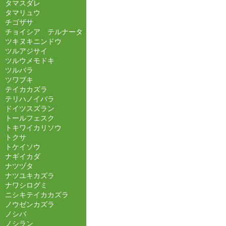
タマスダレ
タマリュウ
チゴザサ
チョイシア テルナータ
ツキヌキニンドウ
ツルアジサイ
ツルウメモドキ
ツルバラ
ツワブキ
テイカカズラ
テリハノイバラ
ドイツスズラン
トールフェスク
トキワイカリソウ
トクサ
トケイソウ
ナギイカダ
ナツヅタ
ナツユキカズラ
ナワシログミ
ニシキテイカカズラ
ノウゼンカズラ
ノシバ
ノシラン