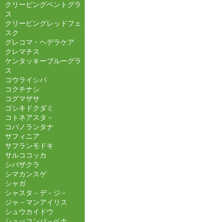
クリーピングベントグラ
ス
クリーピングレッドフェ
スク
グレコマ・ヘデラケア
クレマチス
ケンタッキーブルーグラ
ス
コウライシバ
コクチナシ
コグマザサ
ゴシキドクダミ
コトネアスタ－
コバノランタナ
サフィニア
サフランモドキ
サルココッカ
シバザクラ
シマカンスゲ
シャガ
シャスタ－デ－ジ－
ジャ－マンアイリス
シュウカイドウ
シュッコンバ－ベナ