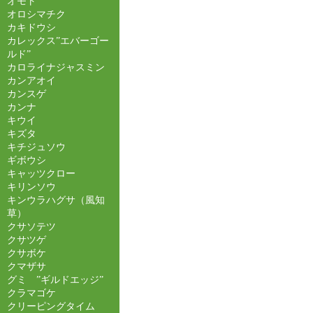
オモト
オロシマチク
カキドウシ
カレックス”エバーゴー
ルド”
カロライナジャスミン
カンアオイ
カンスゲ
カンナ
キウイ
キズタ
キチジュソウ
ギボウシ
キャッツクロー
キリンソウ
キンウラハグサ（風知
草）
クサソテツ
クサツゲ
クサボケ
クマザサ
グミ ”ギルドエッジ”
クラマゴケ
クリーピングタイム