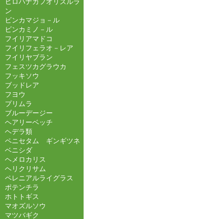
ヒロハナカフオリズルラ
ン
ビンカマジョ－ル
ビンカミノ－ル
フイリアマドコ
フイリフェラオ－レア
フイリヤブラン
フェスツカグラウカ
フッキソウ
ブッドレア
フヨウ
プリムラ
ブルーデージー
ヘアリーベッチ
ヘデラ類
ペニセタム ギンギツネ
ベニシダ
ヘメロカリス
ヘリクリサム
ペレニアルライグラス
ポテンチラ
ホトトギス
マオズルソウ
マツバギク