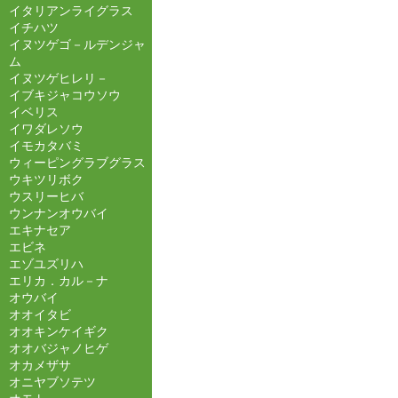
イタリアンライグラス
イチハツ
イヌツゲゴ－ルデンジャ
ム
イヌツゲヒレリ－
イブキジャコウソウ
イベリス
イワダレソウ
イモカタバミ
ウィーピングラブグラス
ウキツリボク
ウスリーヒバ
ウンナンオウバイ
エキナセア
エビネ
エゾユズリハ
エリカ．カル－ナ
オウバイ
オオイタビ
オオキンケイギク
オオバジャノヒゲ
オカメザサ
オニヤブソテツ