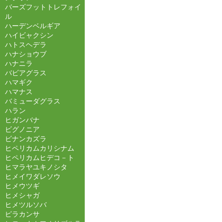
バーズフットトレフォイ
ル
ハーデンベルギア
ハイビャクシン
ハトスヘデラ
ハナショウブ
ハナニラ
バビアグラス
ハマギク
ハマナス
バミューダグラス
ハラン
ヒガンバナ
ビグノニア
ビナンカズラ
ヒペリカムカリシナム
ヒペリカムヒデコ－ト
ヒマラヤユキノシタ
ヒメイワダレソウ
ヒメウツギ
ヒメシャガ
ヒメツルソバ
ピラカンサ