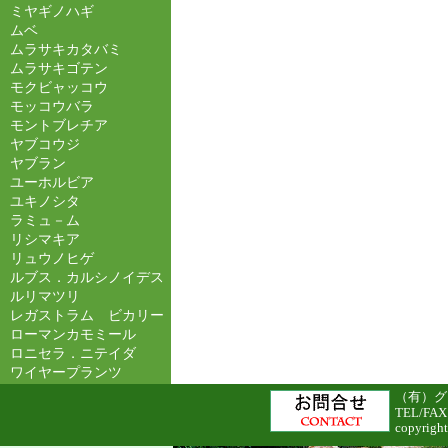
ミヤギノハギ
ムベ
ムラサキカタバミ
ムラサキゴテン
モクビャッコウ
モッコウバラ
モントブレチア
ヤブコウジ
ヤブラン
ユーホルビア
ユキノシタ
ラミュ－ム
リシマキア
リュウノヒゲ
ルブス．カルシノイデス
ルリマツリ
レガストラム ビカリー
ローマンカモミール
ロニセラ．ニテイダ
ワイヤープランツ
（有）グリ
TEL/FAX
copyright