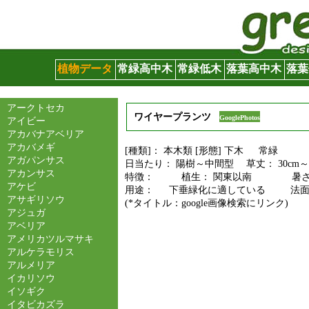
グリーンサイト
植物データ
常緑高中木
常緑低木
落葉高中木
落葉
アークトセカ
ワイヤープランツ
GooglePhotos
アイビー
アカバナアベリア
アカバメギ
[種類]： 本木類 [形態] 下木 常緑
アガパンサス
日当たり： 陽樹～中間型 草丈： 30cm～
アカンサス
特徴： 植生： 関東以南 暑さに
アケビ
用途： 下垂緑化に適している
アサギリソウ
(*タイトル：google画像検索にリンク)
アジュガ
アベリア
アメリカツルマサキ
アルケラモリス
アルメリア
イカリソウ
イソギク
イタビカズラ