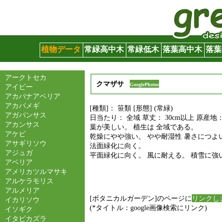
グリーンサイト
植物データ
常緑高中木
常緑低木
落葉高中木
落葉
アークトセカ
クマザサ
GooglePhotos
アイビー
アカバナアベリア
アカバメギ
[種類]： 笹類 [形態] (常緑)
アガパンサス
日当たり： 全域 草丈： 30cm以上 原産地
アカンサス
葉が美しい。 植生は 全域である。
アケビ
乾燥にやや強い。 やや耐湿性 暑さにつよ
アサギリソウ
法面緑化に向く。
アジュガ
平面緑化に向く。 風に耐える。 積雪に強
アベリア
アメリカツルマサキ
アルケラモリス
アルメリア
[ボタニカルガーデン]のページに
リンクし
イカリソウ
(*タイトル：google画像検索にリンク)
イソギク
イタビカズラ