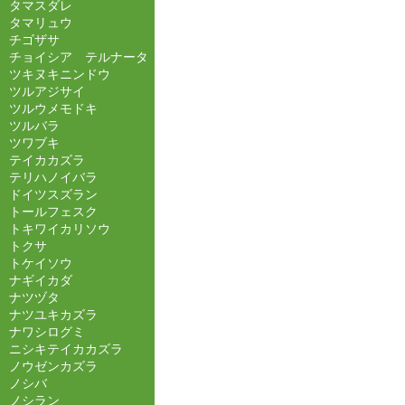
タマスダレ
タマリュウ
チゴザサ
チョイシア テルナータ
ツキヌキニンドウ
ツルアジサイ
ツルウメモドキ
ツルバラ
ツワブキ
テイカカズラ
テリハノイバラ
ドイツスズラン
トールフェスク
トキワイカリソウ
トクサ
トケイソウ
ナギイカダ
ナツヅタ
ナツユキカズラ
ナワシログミ
ニシキテイカカズラ
ノウゼンカズラ
ノシバ
ノシラン