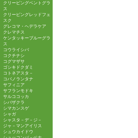
クリーピングベントグラ
ス
クリーピングレッドフェ
スク
グレコマ・ヘデラケア
クレマチス
ケンタッキーブルーグラ
ス
コウライシバ
コクチナシ
コグマザサ
ゴシキドクダミ
コトネアスタ－
コバノランタナ
サフィニア
サフランモドキ
サルココッカ
シバザクラ
シマカンスゲ
シャガ
シャスタ－デ－ジ－
ジャ－マンアイリス
シュウカイドウ
シュッコンバ－ベナ