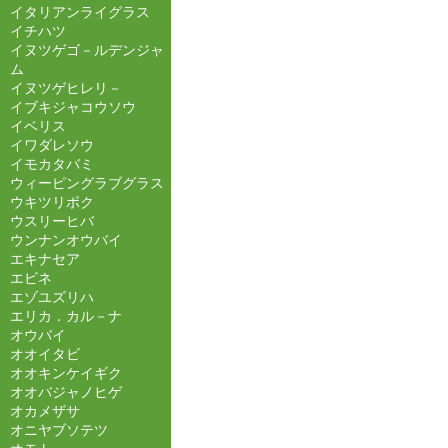
イタリアンライグラス
イチハツ
イヌツゲゴ－ルデンジャ
ム
イヌツゲヒレリ－
イブキジャコウソウ
イベリス
イワダレソウ
イモカタバミ
ウィーピングラブグラス
ウキツリボク
ウスリーヒバ
ウンナンオウバイ
エキナセア
エビネ
エゾユズリハ
エリカ．カル－ナ
オウバイ
オオイタビ
オオキンケイギク
オオバジャノヒゲ
オカメザサ
オニヤブソテツ