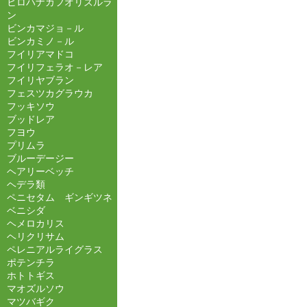
ヒロハナカフオリズルラ
ン
ビンカマジョ－ル
ビンカミノ－ル
フイリアマドコ
フイリフェラオ－レア
フイリヤブラン
フェスツカグラウカ
フッキソウ
ブッドレア
フヨウ
プリムラ
ブルーデージー
ヘアリーベッチ
ヘデラ類
ペニセタム ギンギツネ
ベニシダ
ヘメロカリス
ヘリクリサム
ペレニアルライグラス
ポテンチラ
ホトトギス
マオズルソウ
マツバギク