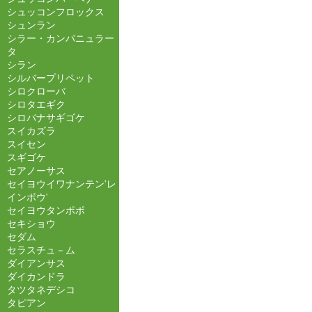
シュッコンフロックス
シュンラン
シラー・カンパニュラー
タ
シラン
シルバープリペット
シロクローバ
シロタエギク
シロバナサギゴケ
スイカズラ
スイセン
スギゴケ
セアノーサス
セイヨウイワナンテン'レ
インボウ'
セイヨウタンポポ
セキショウ
セダム
セラスチュ－ム
ダイアンサス
ダイカンドラ
タツタネデシコ
タピアン