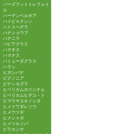
バーズフットトレフォイ
ル
ハーデンベルギア
ハイビャクシン
ハトスヘデラ
ハナショウブ
ハナニラ
バビアグラス
ハマギク
ハマナス
バミューダグラス
ハラン
ヒガンバナ
ビグノニア
ビナンカズラ
ヒペリカムカリシナム
ヒペリカムヒデコ－ト
ヒマラヤユキノシタ
ヒメイワダレソウ
ヒメウツギ
ヒメシャガ
ヒメツルソバ
ピラカンサ