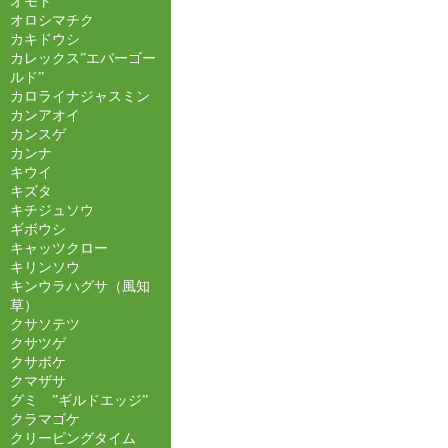
オモト
オロシマチク
カキドウシ
カレックス”エバーゴー
ルド”
カロライナジャスミン
カンアオイ
カンスゲ
カンナ
キウイ
キズタ
キチジュソウ
ギボウシ
キャッツクロー
キリンソウ
キンウラハグサ（風知
草）
クサソテツ
クサツゲ
クサボケ
クマザサ
グミ ”ギルドエッジ”
クラマゴケ
クリーピングタイム