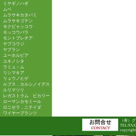
ミヤギノハギ
ムベ
ムラサキカタバミ
ムラサキゴテン
モクビャッコウ
モッコウバラ
モントブレチア
ヤブコウジ
ヤブラン
ユーホルビア
ユキノシタ
ラミュ－ム
リシマキア
リュウノヒゲ
ルブス．カルシノイデス
ルリマツリ
レガストラム ビカリー
ローマンカモミール
ロニセラ．ニテイダ
ワイヤープランツ
（有）グリ
TEL/FAX
copyright