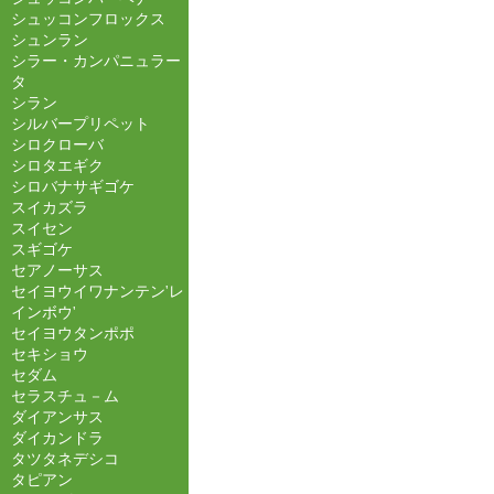
シュッコンフロックス
シュンラン
シラー・カンパニュラー
タ
シラン
シルバープリペット
シロクローバ
シロタエギク
シロバナサギゴケ
スイカズラ
スイセン
スギゴケ
セアノーサス
セイヨウイワナンテン'レ
インボウ'
セイヨウタンポポ
セキショウ
セダム
セラスチュ－ム
ダイアンサス
ダイカンドラ
タツタネデシコ
タピアン