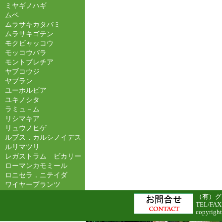
ミヤギノハギ
ムベ
ムラサキカタバミ
ムラサキゴテン
モクビャッコウ
モッコウバラ
モントブレチア
ヤブコウジ
ヤブラン
ユーホルビア
ユキノシタ
ラミュ－ム
リシマキア
リュウノヒゲ
ルブス．カルシノイデス
ルリマツリ
レガストラム ビカリー
ローマンカモミール
ロニセラ．ニテイダ
ワイヤープランツ
（有）グリ
TEL/FAX
copyright