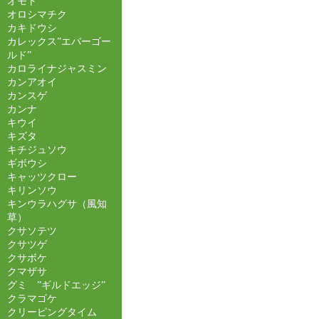
オモト
オロシマチク
カキドウシ
カレックス”エバーゴー
ルド”
カロライナジャスミン
カンアオイ
カンスゲ
カンナ
キウイ
キズタ
キチジュソウ
ギボウシ
キャッツクロー
キリンソウ
キンウラハグサ（風知
草）
クサソテツ
クサツゲ
クサボケ
クマザサ
グミ ”ギルドエッジ”
クラマゴケ
クリーピングタイム