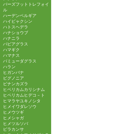
バーズフットトレフォイ
ル
ハーデンベルギア
ハイビャクシン
ハトスヘデラ
ハナショウブ
ハナニラ
バビアグラス
ハマギク
ハマナス
バミューダグラス
ハラン
ヒガンバナ
ビグノニア
ビナンカズラ
ヒペリカムカリシナム
ヒペリカムヒデコ－ト
ヒマラヤユキノシタ
ヒメイワダレソウ
ヒメウツギ
ヒメシャガ
ヒメツルソバ
ピラカンサ