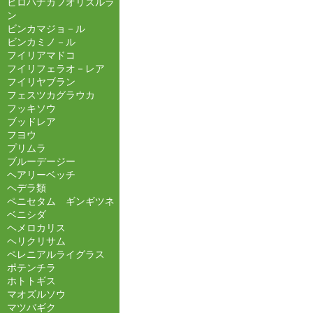
ヒロハナカフオリズルラ
ン
ビンカマジョ－ル
ビンカミノ－ル
フイリアマドコ
フイリフェラオ－レア
フイリヤブラン
フェスツカグラウカ
フッキソウ
ブッドレア
フヨウ
プリムラ
ブルーデージー
ヘアリーベッチ
ヘデラ類
ペニセタム ギンギツネ
ベニシダ
ヘメロカリス
ヘリクリサム
ペレニアルライグラス
ポテンチラ
ホトトギス
マオズルソウ
マツバギク