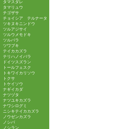
タマスダレ
タマリュウ
チゴザサ
チョイシア テルナータ
ツキヌキニンドウ
ツルアジサイ
ツルウメモドキ
ツルバラ
ツワブキ
テイカカズラ
テリハノイバラ
ドイツスズラン
トールフェスク
トキワイカリソウ
トクサ
トケイソウ
ナギイカダ
ナツヅタ
ナツユキカズラ
ナワシログミ
ニシキテイカカズラ
ノウゼンカズラ
ノシバ
ノシラン