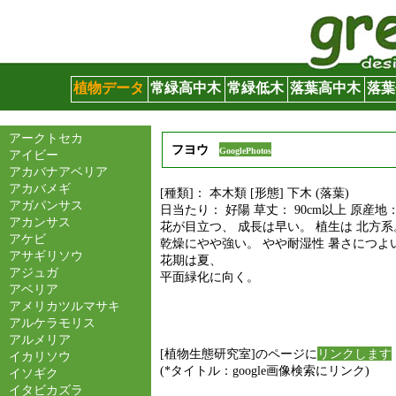
グリーンサイト
植物データ
常緑高中木
常緑低木
落葉高中木
落葉
アークトセカ
フヨウ
GooglePhotos
アイビー
アカバナアベリア
アカバメギ
[種類]： 本木類 [形態] 下木 (落葉)
アガパンサス
日当たり： 好陽 草丈： 90cm以上 原産地
アカンサス
花が目立つ、 成長は早い。 植生は 北方系
アケビ
乾燥にやや強い。 やや耐湿性 暑さにつよ
アサギリソウ
花期は夏、
アジュガ
平面緑化に向く。
アベリア
アメリカツルマサキ
アルケラモリス
アルメリア
[植物生態研究室]のページに
リンクします
イカリソウ
(*タイトル：google画像検索にリンク)
イソギク
イタビカズラ