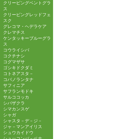
クリーピングベントグラ
ス
クリーピングレッドフェ
スク
グレコマ・ヘデラケア
クレマチス
ケンタッキーブルーグラ
ス
コウライシバ
コクチナシ
コグマザサ
ゴシキドクダミ
コトネアスタ－
コバノランタナ
サフィニア
サフランモドキ
サルココッカ
シバザクラ
シマカンスゲ
シャガ
シャスタ－デ－ジ－
ジャ－マンアイリス
シュウカイドウ
シュッコンバ－ベナ