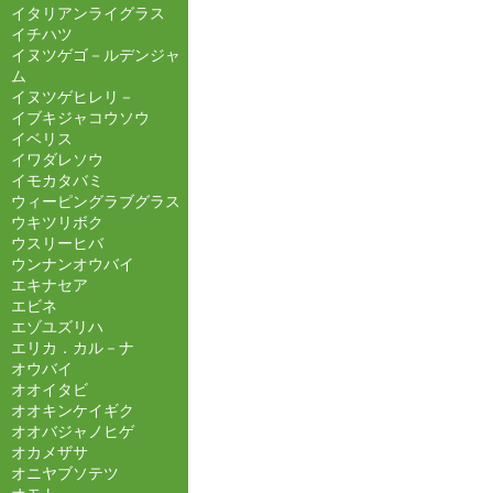
イタリアンライグラス
イチハツ
イヌツゲゴ－ルデンジャ
ム
イヌツゲヒレリ－
イブキジャコウソウ
イベリス
イワダレソウ
イモカタバミ
ウィーピングラブグラス
ウキツリボク
ウスリーヒバ
ウンナンオウバイ
エキナセア
エビネ
エゾユズリハ
エリカ．カル－ナ
オウバイ
オオイタビ
オオキンケイギク
オオバジャノヒゲ
オカメザサ
オニヤブソテツ