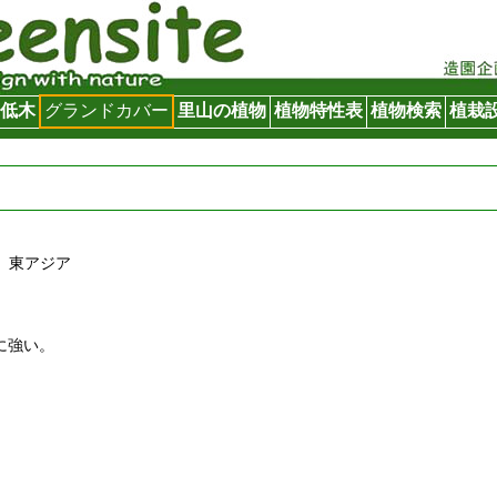
低木
グランドカバー
里山の植物
植物特性表
植物検索
植栽
： 東アジア
に強い。