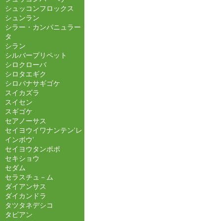
シュッコンフロックス
シュンラン
シラー・カンパニュラー
タ
シラン
シルバープリペット
シロクローバ
シロタエギク
シロバナサギゴケ
スイカズラ
スイセン
スギゴケ
セアノーサス
セイヨウイワナンテン'レ
インボウ'
セイヨウタンポポ
セキショウ
セダム
セラスチュ－ム
ダイアンサス
ダイカンドラ
タツタネデシコ
タピアン