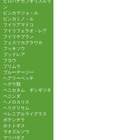
ヒロハナカフオリズルラ
ン
ビンカマジョ－ル
ビンカミノ－ル
フイリアマドコ
フイリフェラオ－レア
フイリヤブラン
フェスツカグラウカ
フッキソウ
ブッドレア
フヨウ
プリムラ
ブルーデージー
ヘアリーベッチ
ヘデラ類
ペニセタム ギンギツネ
ベニシダ
ヘメロカリス
ヘリクリサム
ペレニアルライグラス
ポテンチラ
ホトトギス
マオズルソウ
マツバギク