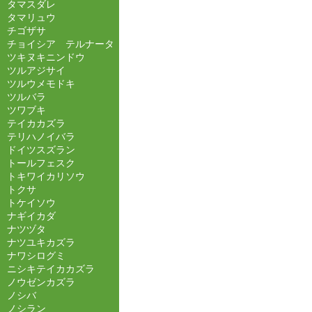
タマスダレ
タマリュウ
チゴザサ
チョイシア テルナータ
ツキヌキニンドウ
ツルアジサイ
ツルウメモドキ
ツルバラ
ツワブキ
テイカカズラ
テリハノイバラ
ドイツスズラン
トールフェスク
トキワイカリソウ
トクサ
トケイソウ
ナギイカダ
ナツヅタ
ナツユキカズラ
ナワシログミ
ニシキテイカカズラ
ノウゼンカズラ
ノシバ
ノシラン