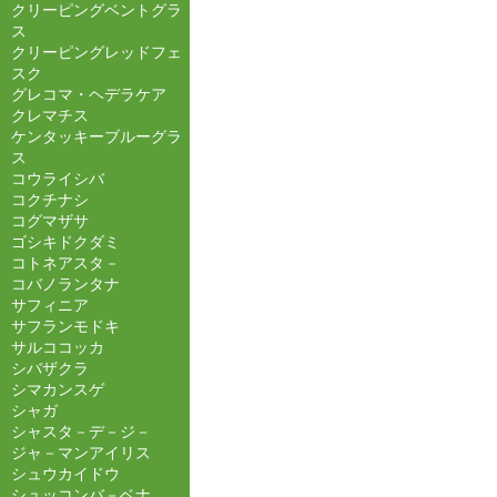
クリーピングベントグラ
ス
クリーピングレッドフェ
スク
グレコマ・ヘデラケア
クレマチス
ケンタッキーブルーグラ
ス
コウライシバ
コクチナシ
コグマザサ
ゴシキドクダミ
コトネアスタ－
コバノランタナ
サフィニア
サフランモドキ
サルココッカ
シバザクラ
シマカンスゲ
シャガ
シャスタ－デ－ジ－
ジャ－マンアイリス
シュウカイドウ
シュッコンバ－ベナ