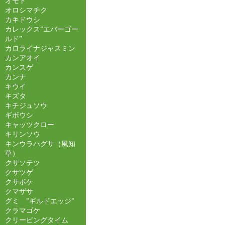
オモト
オロシマチク
カキドウシ
カレックス”エバーゴー
ルド”
カロライナジャスミン
カンアオイ
カンスゲ
カンナ
キウイ
キズタ
キチジュソウ
ギボウシ
キャッツクロー
キリンソウ
キンウラハグサ（風知
草）
クサソテツ
クサツゲ
クサボケ
クマザサ
グミ ”ギルドエッジ”
クラマゴケ
クリーピングタイム