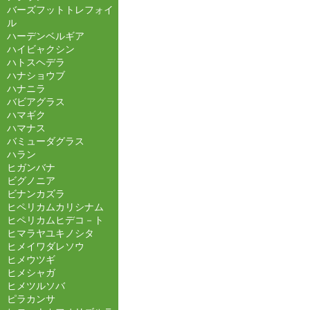
バーズフットトレフォイ
ル
ハーデンベルギア
ハイビャクシン
ハトスヘデラ
ハナショウブ
ハナニラ
バビアグラス
ハマギク
ハマナス
バミューダグラス
ハラン
ヒガンバナ
ビグノニア
ビナンカズラ
ヒペリカムカリシナム
ヒペリカムヒデコ－ト
ヒマラヤユキノシタ
ヒメイワダレソウ
ヒメウツギ
ヒメシャガ
ヒメツルソバ
ピラカンサ