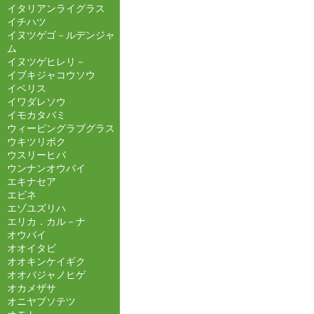
イタリアンライグラス
イチハツ
イヌツゲゴ－ルデンジャ
ム
イヌツゲヒレリ－
イブキジャコウソウ
イベリス
イワダレソウ
イモカタバミ
ウィーピングラブグラス
ウキツリボク
ウスリーヒバ
ウンナンオウバイ
エキナセア
エビネ
エゾユズリハ
エリカ．カル－ナ
オウバイ
オオイタビ
オオキンケイギク
オオバジャノヒゲ
オカメザサ
オニヤブソテツ