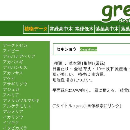
グリーンサイト
植物データ
常緑高中木
常緑低木
落葉高中木
落葉
アークトセカ
セキショウ
GooglePhotos
アイビー
アカバナアベリア
アカバメギ
[種類]： 草本類 [形態] (常緑)
アガパンサス
日当たり： 全域 草丈： 10cm以下 原産地
アカンサス
葉が美しい。 植生は 南方系。
アケビ
耐湿性 暑さにつよい。
アサギリソウ
アジュガ
平面緑化にやや向く。 風に耐える。 積雪
アベリア
アメリカツルマサキ
(*タイトル：google画像検索にリンク)
アルケラモリス
アルメリア
イカリソウ
イソギク
イタビカズラ