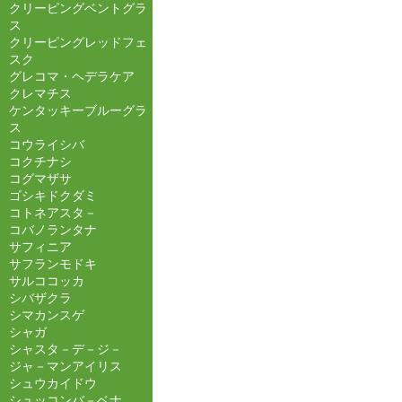
クリーピングベントグラ
ス
クリーピングレッドフェ
スク
グレコマ・ヘデラケア
クレマチス
ケンタッキーブルーグラ
ス
コウライシバ
コクチナシ
コグマザサ
ゴシキドクダミ
コトネアスタ－
コバノランタナ
サフィニア
サフランモドキ
サルココッカ
シバザクラ
シマカンスゲ
シャガ
シャスタ－デ－ジ－
ジャ－マンアイリス
シュウカイドウ
シュッコンバ－ベナ