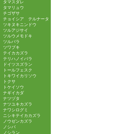
タマスダレ
タマリュウ
チゴザサ
チョイシア テルナータ
ツキヌキニンドウ
ツルアジサイ
ツルウメモドキ
ツルバラ
ツワブキ
テイカカズラ
テリハノイバラ
ドイツスズラン
トールフェスク
トキワイカリソウ
トクサ
トケイソウ
ナギイカダ
ナツヅタ
ナツユキカズラ
ナワシログミ
ニシキテイカカズラ
ノウゼンカズラ
ノシバ
ノシラン