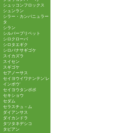
シュッコンフロックス
シュンラン
シラー・カンパニュラー
タ
シラン
シルバープリペット
シロクローバ
シロタエギク
シロバナサギゴケ
スイカズラ
スイセン
スギゴケ
セアノーサス
セイヨウイワナンテン'レ
インボウ'
セイヨウタンポポ
セキショウ
セダム
セラスチュ－ム
ダイアンサス
ダイカンドラ
タツタネデシコ
タピアン