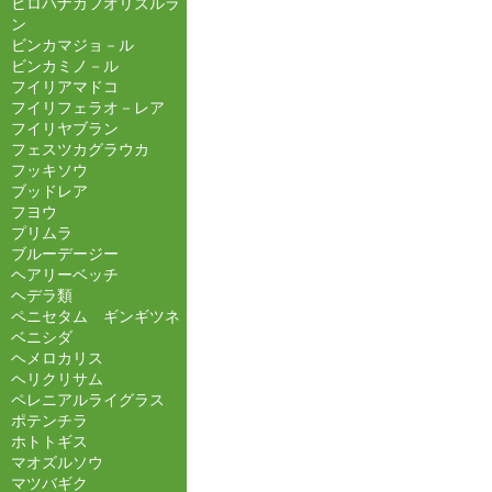
ヒロハナカフオリズルラ
ン
ビンカマジョ－ル
ビンカミノ－ル
フイリアマドコ
フイリフェラオ－レア
フイリヤブラン
フェスツカグラウカ
フッキソウ
ブッドレア
フヨウ
プリムラ
ブルーデージー
ヘアリーベッチ
ヘデラ類
ペニセタム ギンギツネ
ベニシダ
ヘメロカリス
ヘリクリサム
ペレニアルライグラス
ポテンチラ
ホトトギス
マオズルソウ
マツバギク