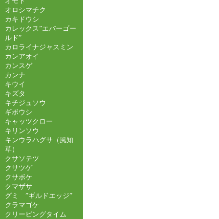
オモト
オロシマチク
カキドウシ
カレックス”エバーゴー
ルド”
カロライナジャスミン
カンアオイ
カンスゲ
カンナ
キウイ
キズタ
キチジュソウ
ギボウシ
キャッツクロー
キリンソウ
キンウラハグサ（風知
草）
クサソテツ
クサツゲ
クサボケ
クマザサ
グミ ”ギルドエッジ”
クラマゴケ
クリーピングタイム