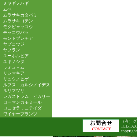
ミヤギノハギ
ムベ
ムラサキカタバミ
ムラサキゴテン
モクビャッコウ
モッコウバラ
モントブレチア
ヤブコウジ
ヤブラン
ユーホルビア
ユキノシタ
ラミュ－ム
リシマキア
リュウノヒゲ
ルブス．カルシノイデス
ルリマツリ
レガストラム ビカリー
ローマンカモミール
ロニセラ．ニテイダ
ワイヤープランツ
（有）グリ
TEL/FAX
copyright