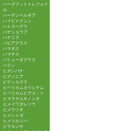
バーズフットトレフォイ
ル
ハーデンベルギア
ハイビャクシン
ハトスヘデラ
ハナショウブ
ハナニラ
バビアグラス
ハマギク
ハマナス
バミューダグラス
ハラン
ヒガンバナ
ビグノニア
ビナンカズラ
ヒペリカムカリシナム
ヒペリカムヒデコ－ト
ヒマラヤユキノシタ
ヒメイワダレソウ
ヒメウツギ
ヒメシャガ
ヒメツルソバ
ピラカンサ