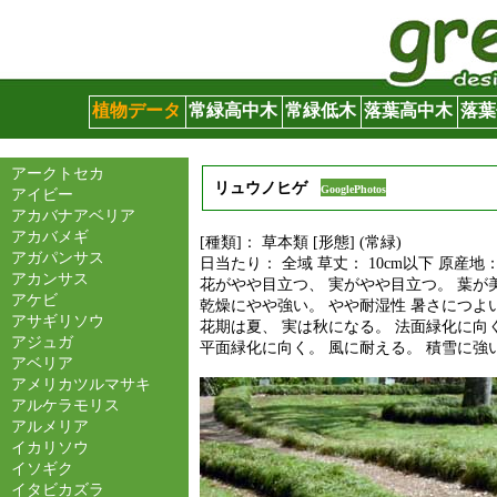
グリーンサイト
植物データ
常緑高中木
常緑低木
落葉高中木
落葉
アークトセカ
リュウノヒゲ
GooglePhotos
アイビー
アカバナアベリア
アカバメギ
[種類]： 草本類 [形態] (常緑)
アガパンサス
日当たり： 全域 草丈： 10cm以下 原産地
アカンサス
花がやや目立つ、 実がやや目立つ。 葉が
アケビ
乾燥にやや強い。 やや耐湿性 暑さにつよ
アサギリソウ
花期は夏、 実は秋になる。 法面緑化に向
アジュガ
平面緑化に向く。 風に耐える。 積雪に強
アベリア
アメリカツルマサキ
アルケラモリス
アルメリア
イカリソウ
イソギク
イタビカズラ