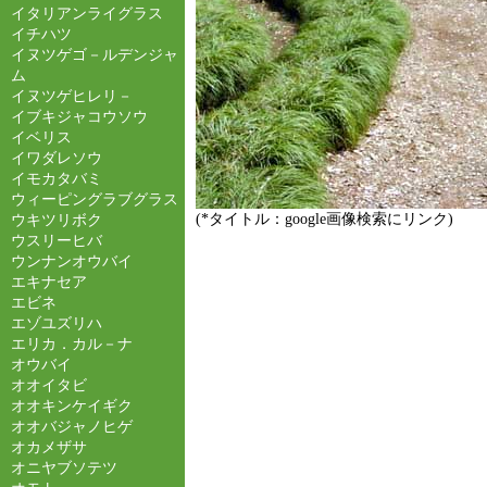
イタリアンライグラス
イチハツ
イヌツゲゴ－ルデンジャ
ム
イヌツゲヒレリ－
イブキジャコウソウ
イベリス
イワダレソウ
イモカタバミ
ウィーピングラブグラス
(*タイトル：google画像検索にリンク)
ウキツリボク
ウスリーヒバ
ウンナンオウバイ
エキナセア
エビネ
エゾユズリハ
エリカ．カル－ナ
オウバイ
オオイタビ
オオキンケイギク
オオバジャノヒゲ
オカメザサ
オニヤブソテツ