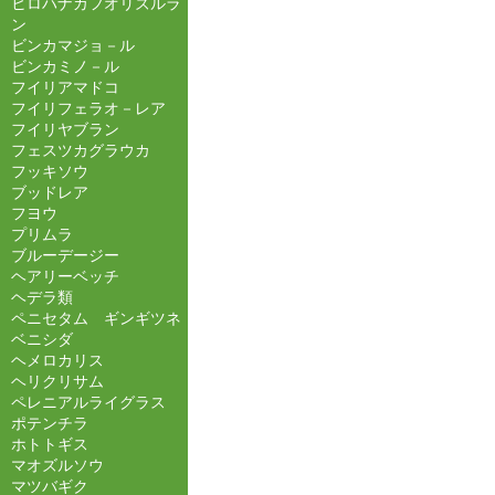
ヒロハナカフオリズルラ
ン
ビンカマジョ－ル
ビンカミノ－ル
フイリアマドコ
フイリフェラオ－レア
フイリヤブラン
フェスツカグラウカ
フッキソウ
ブッドレア
フヨウ
プリムラ
ブルーデージー
ヘアリーベッチ
ヘデラ類
ペニセタム ギンギツネ
ベニシダ
ヘメロカリス
ヘリクリサム
ペレニアルライグラス
ポテンチラ
ホトトギス
マオズルソウ
マツバギク