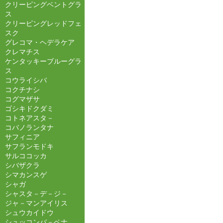
クリーピングベントグラ
ス
クリーピングレッドフェ
スク
グレコマ・ヘデラケア
クレマチス
ケンタッキーブルーグラ
ス
コウライシバ
コクチナシ
コグマザサ
ゴシキドクダミ
コトネアスタ－
コバノランタナ
サフィニア
サフランモドキ
サルココッカ
シバザクラ
シマカンスゲ
シャガ
シャスタ－デ－ジ－
ジャ－マンアイリス
シュウカイドウ
シュッコンバ－ベナ