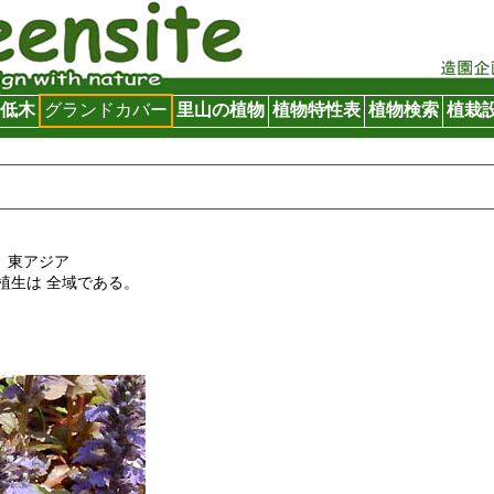
低木
グランドカバー
里山の植物
植物特性表
植物検索
植栽
： 東アジア
植生は 全域である。