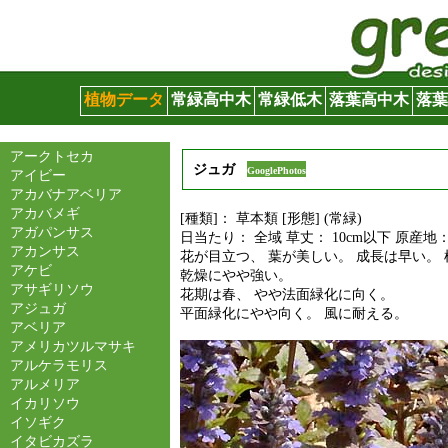
グリーンサイト
植物データ
常緑高中木
常緑低木
落葉高中木
落葉
アークトセカ
ジュガ
GooglePhotos
アイビー
アカバナアベリア
アカバメギ
[種類]： 草本類 [形態] (常緑)
アガパンサス
日当たり： 全域 草丈： 10cm以下 原産地
アカンサス
花が目立つ、 葉が美しい。 成長は早い。 
アケビ
乾燥にやや強い。
アサギリソウ
花期は春、 やや法面緑化に向く。
アジュガ
平面緑化にやや向く。 風に耐える。
アベリア
アメリカツルマサキ
アルケラモリス
アルメリア
イカリソウ
イソギク
イタビカズラ