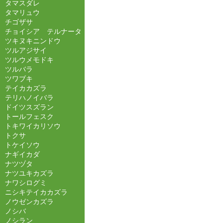
タマスダレ
タマリュウ
チゴザサ
チョイシア テルナータ
ツキヌキニンドウ
ツルアジサイ
ツルウメモドキ
ツルバラ
ツワブキ
テイカカズラ
テリハノイバラ
ドイツスズラン
トールフェスク
トキワイカリソウ
トクサ
トケイソウ
ナギイカダ
ナツヅタ
ナツユキカズラ
ナワシログミ
ニシキテイカカズラ
ノウゼンカズラ
ノシバ
ノシラン