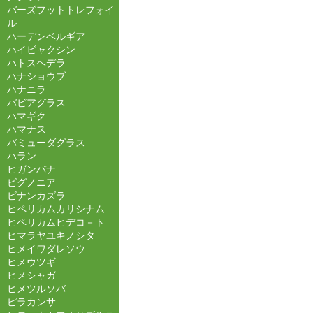
バーズフットトレフォイ
ル
ハーデンベルギア
ハイビャクシン
ハトスヘデラ
ハナショウブ
ハナニラ
バビアグラス
ハマギク
ハマナス
バミューダグラス
ハラン
ヒガンバナ
ビグノニア
ビナンカズラ
ヒペリカムカリシナム
ヒペリカムヒデコ－ト
ヒマラヤユキノシタ
ヒメイワダレソウ
ヒメウツギ
ヒメシャガ
ヒメツルソバ
ピラカンサ