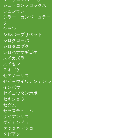
シュッコンフロックス
シュンラン
シラー・カンパニュラー
タ
シラン
シルバープリペット
シロクローバ
シロタエギク
シロバナサギゴケ
スイカズラ
スイセン
スギゴケ
セアノーサス
セイヨウイワナンテン'レ
インボウ'
セイヨウタンポポ
セキショウ
セダム
セラスチュ－ム
ダイアンサス
ダイカンドラ
タツタネデシコ
タピアン