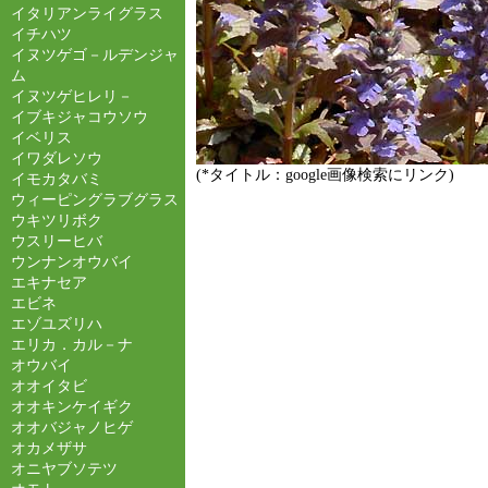
イタリアンライグラス
イチハツ
イヌツゲゴ－ルデンジャ
ム
イヌツゲヒレリ－
イブキジャコウソウ
イベリス
イワダレソウ
(*タイトル：google画像検索にリンク)
イモカタバミ
ウィーピングラブグラス
ウキツリボク
ウスリーヒバ
ウンナンオウバイ
エキナセア
エビネ
エゾユズリハ
エリカ．カル－ナ
オウバイ
オオイタビ
オオキンケイギク
オオバジャノヒゲ
オカメザサ
オニヤブソテツ