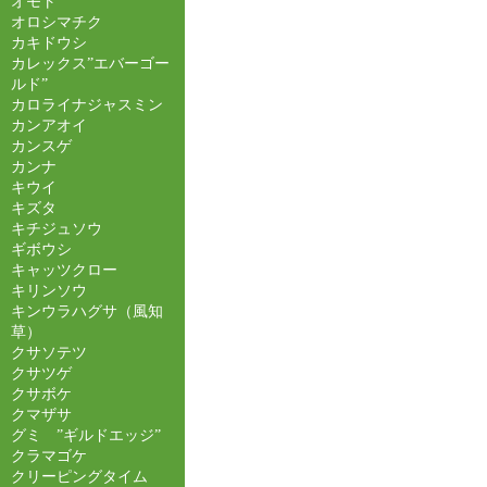
オモト
オロシマチク
カキドウシ
カレックス”エバーゴー
ルド”
カロライナジャスミン
カンアオイ
カンスゲ
カンナ
キウイ
キズタ
キチジュソウ
ギボウシ
キャッツクロー
キリンソウ
キンウラハグサ（風知
草）
クサソテツ
クサツゲ
クサボケ
クマザサ
グミ ”ギルドエッジ”
クラマゴケ
クリーピングタイム