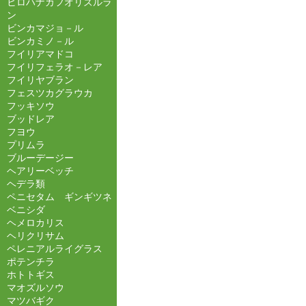
ヒロハナカフオリズルラ
ン
ビンカマジョ－ル
ビンカミノ－ル
フイリアマドコ
フイリフェラオ－レア
フイリヤブラン
フェスツカグラウカ
フッキソウ
ブッドレア
フヨウ
プリムラ
ブルーデージー
ヘアリーベッチ
ヘデラ類
ペニセタム ギンギツネ
ベニシダ
ヘメロカリス
ヘリクリサム
ペレニアルライグラス
ポテンチラ
ホトトギス
マオズルソウ
マツバギク