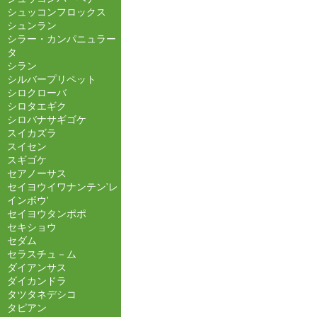
シュッコンフロックス
シュンラン
シラー・カンパニュラー
タ
シラン
シルバープリペット
シロクローバ
シロタエギク
シロバナサギゴケ
スイカズラ
スイセン
スギゴケ
セアノーサス
セイヨウイワナンテン'レ
インボウ'
セイヨウタンポポ
セキショウ
セダム
セラスチュ－ム
ダイアンサス
ダイカンドラ
タツタネデシコ
タピアン