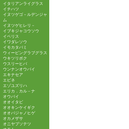
イタリアンライグラス
イチハツ
イヌツゲゴ－ルデンジャ
ム
イヌツゲヒレリ－
イブキジャコウソウ
イベリス
イワダレソウ
イモカタバミ
ウィーピングラブグラス
ウキツリボク
ウスリーヒバ
ウンナンオウバイ
エキナセア
エビネ
エゾユズリハ
エリカ．カル－ナ
オウバイ
オオイタビ
オオキンケイギク
オオバジャノヒゲ
オカメザサ
オニヤブソテツ