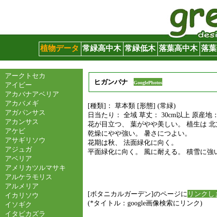
グリーンサイト
植物データ
常緑高中木
常緑低木
落葉高中木
落葉
アークトセカ
ヒガンバナ
GooglePhotos
アイビー
アカバナアベリア
アカバメギ
[種類]： 草本類 [形態] (常緑)
アガパンサス
日当たり： 全域 草丈： 30cm以上 原産地
アカンサス
花が目立つ、 葉がやや美しい。 植生は 
アケビ
乾燥にやや強い。 暑さにつよい。
アサギリソウ
花期は秋、 法面緑化に向く。
アジュガ
平面緑化に向く。 風に耐える。 積雪に強
アベリア
アメリカツルマサキ
アルケラモリス
アルメリア
[ボタニカルガーデン]のページに
リンクし
イカリソウ
(*タイトル：google画像検索にリンク)
イソギク
イタビカズラ