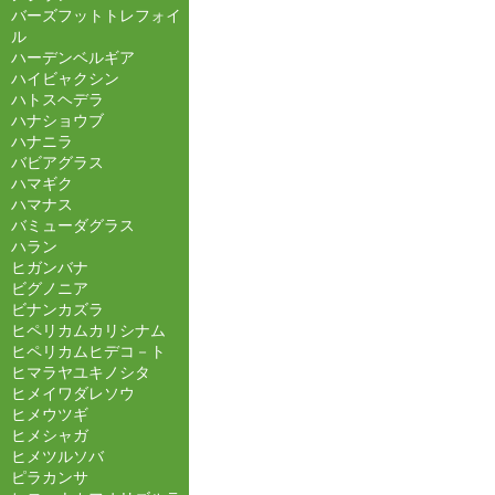
バーズフットトレフォイ
ル
ハーデンベルギア
ハイビャクシン
ハトスヘデラ
ハナショウブ
ハナニラ
バビアグラス
ハマギク
ハマナス
バミューダグラス
ハラン
ヒガンバナ
ビグノニア
ビナンカズラ
ヒペリカムカリシナム
ヒペリカムヒデコ－ト
ヒマラヤユキノシタ
ヒメイワダレソウ
ヒメウツギ
ヒメシャガ
ヒメツルソバ
ピラカンサ