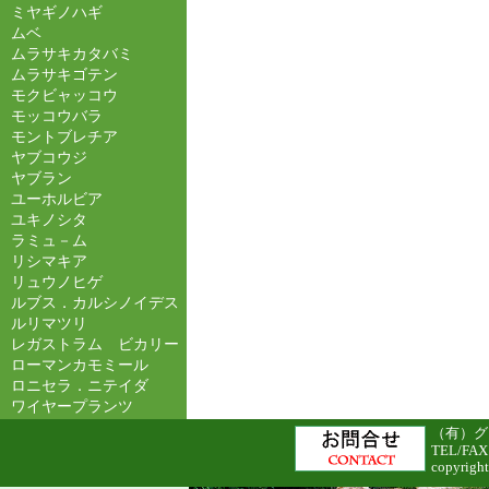
ミヤギノハギ
ムベ
ムラサキカタバミ
ムラサキゴテン
モクビャッコウ
モッコウバラ
モントブレチア
ヤブコウジ
ヤブラン
ユーホルビア
ユキノシタ
ラミュ－ム
リシマキア
リュウノヒゲ
ルブス．カルシノイデス
ルリマツリ
レガストラム ビカリー
ローマンカモミール
ロニセラ．ニテイダ
ワイヤープランツ
（有）グリ
TEL/FAX
copyright