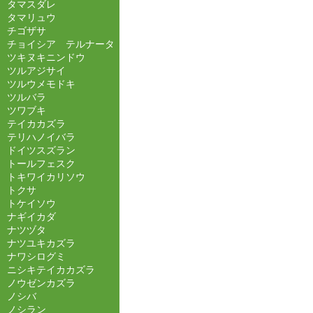
タマスダレ
タマリュウ
チゴザサ
チョイシア テルナータ
ツキヌキニンドウ
ツルアジサイ
ツルウメモドキ
ツルバラ
ツワブキ
テイカカズラ
テリハノイバラ
ドイツスズラン
トールフェスク
トキワイカリソウ
トクサ
トケイソウ
ナギイカダ
ナツヅタ
ナツユキカズラ
ナワシログミ
ニシキテイカカズラ
ノウゼンカズラ
ノシバ
ノシラン