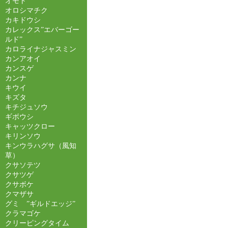
オモト
オロシマチク
カキドウシ
カレックス”エバーゴー
ルド”
カロライナジャスミン
カンアオイ
カンスゲ
カンナ
キウイ
キズタ
キチジュソウ
ギボウシ
キャッツクロー
キリンソウ
キンウラハグサ（風知
草）
クサソテツ
クサツゲ
クサボケ
クマザサ
グミ ”ギルドエッジ”
クラマゴケ
クリーピングタイム