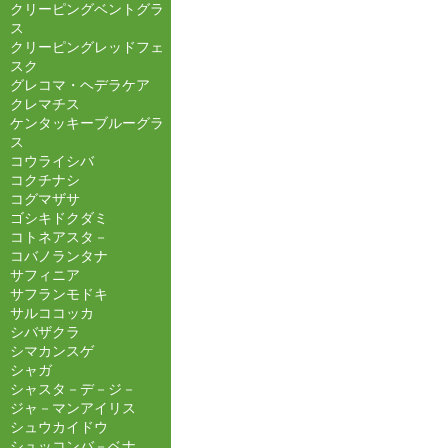
クリーピングベントグラ
ス
クリーピングレッドフェ
スク
グレコマ・ヘデラケア
クレマチス
ケンタッキーブルーグラ
ス
コウライシバ
コクチナシ
コグマザサ
ゴシキドクダミ
コトネアスタ－
コバノランタナ
サフィニア
サフランモドキ
サルココッカ
シバザクラ
シマカンスゲ
シャガ
シャスタ－デ－ジ－
ジャ－マンアイリス
シュウカイドウ
シュッコンバ－ベナ