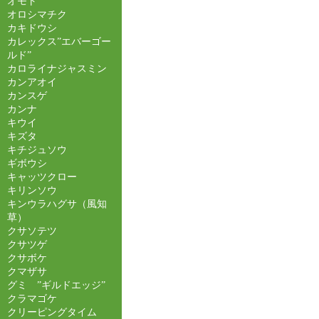
オモト
オロシマチク
カキドウシ
カレックス”エバーゴー
ルド”
カロライナジャスミン
カンアオイ
カンスゲ
カンナ
キウイ
キズタ
キチジュソウ
ギボウシ
キャッツクロー
キリンソウ
キンウラハグサ（風知
草）
クサソテツ
クサツゲ
クサボケ
クマザサ
グミ ”ギルドエッジ”
クラマゴケ
クリーピングタイム