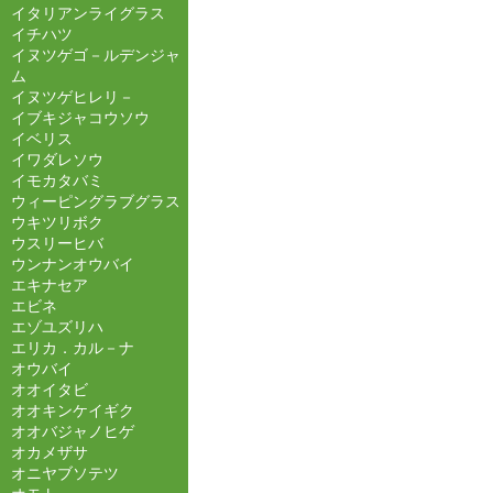
イタリアンライグラス
イチハツ
イヌツゲゴ－ルデンジャ
ム
イヌツゲヒレリ－
イブキジャコウソウ
イベリス
イワダレソウ
イモカタバミ
ウィーピングラブグラス
ウキツリボク
ウスリーヒバ
ウンナンオウバイ
エキナセア
エビネ
エゾユズリハ
エリカ．カル－ナ
オウバイ
オオイタビ
オオキンケイギク
オオバジャノヒゲ
オカメザサ
オニヤブソテツ