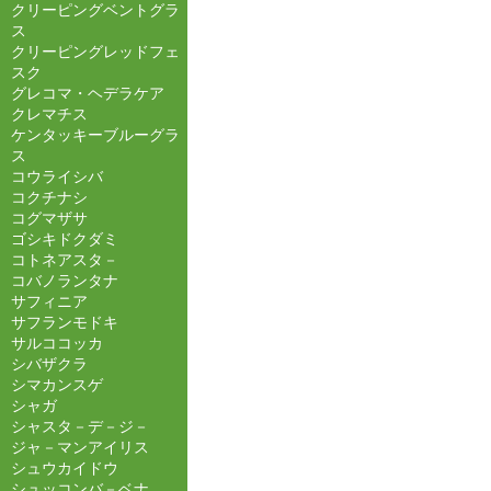
クリーピングベントグラ
ス
クリーピングレッドフェ
スク
グレコマ・ヘデラケア
クレマチス
ケンタッキーブルーグラ
ス
コウライシバ
コクチナシ
コグマザサ
ゴシキドクダミ
コトネアスタ－
コバノランタナ
サフィニア
サフランモドキ
サルココッカ
シバザクラ
シマカンスゲ
シャガ
シャスタ－デ－ジ－
ジャ－マンアイリス
シュウカイドウ
シュッコンバ－ベナ