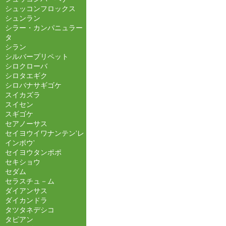
シュッコンフロックス
シュンラン
シラー・カンパニュラー
タ
シラン
シルバープリペット
シロクローバ
シロタエギク
シロバナサギゴケ
スイカズラ
スイセン
スギゴケ
セアノーサス
セイヨウイワナンテン'レ
インボウ'
セイヨウタンポポ
セキショウ
セダム
セラスチュ－ム
ダイアンサス
ダイカンドラ
タツタネデシコ
タピアン