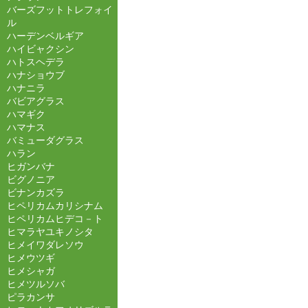
バーズフットトレフォイ
ル
ハーデンベルギア
ハイビャクシン
ハトスヘデラ
ハナショウブ
ハナニラ
バビアグラス
ハマギク
ハマナス
バミューダグラス
ハラン
ヒガンバナ
ビグノニア
ビナンカズラ
ヒペリカムカリシナム
ヒペリカムヒデコ－ト
ヒマラヤユキノシタ
ヒメイワダレソウ
ヒメウツギ
ヒメシャガ
ヒメツルソバ
ピラカンサ