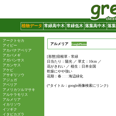
グリーンサイト
植物データ
常緑高中木
常緑低木
落葉高中木
落葉
アークトセカ
アルメリア
GooglePhotos
アイビー
アカバナアベリア
アカバメギ
[形態]宿根草 - 常緑
アガパンサス
日当たり：陽光 ／ 草丈：10cm ／
アカンサス
花がきれい ／ 植生：日本全国
アケビ
乾燥にやや強い
アサギリソウ
花期：春 : : : 海辺緑化
アジュガ
アベリア
(*タイトル：google画像検索にリンク)
アメリカツルマサキ
アルケラモリス
アルメリア
イカリソウ
イソギク
イタビカズラ