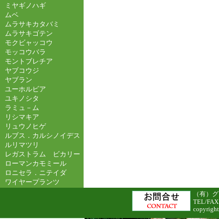
ミヤギノハギ
ムベ
ムラサキカタバミ
ムラサキゴテン
モクビャッコウ
モッコウバラ
モントブレチア
ヤブコウジ
ヤブラン
ユーホルビア
ユキノシタ
ラミュ－ム
リシマキア
リュウノヒゲ
ルブス．カルシノイデス
ルリマツリ
レガストラム ビカリー
ローマンカモミール
ロニセラ．ニテイダ
ワイヤープランツ
（有）グリ
TEL/FAX
copyright