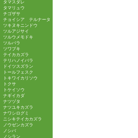
タマスダレ
タマリュウ
チゴザサ
チョイシア テルナータ
ツキヌキニンドウ
ツルアジサイ
ツルウメモドキ
ツルバラ
ツワブキ
テイカカズラ
テリハノイバラ
ドイツスズラン
トールフェスク
トキワイカリソウ
トクサ
トケイソウ
ナギイカダ
ナツヅタ
ナツユキカズラ
ナワシログミ
ニシキテイカカズラ
ノウゼンカズラ
ノシバ
ノシラン