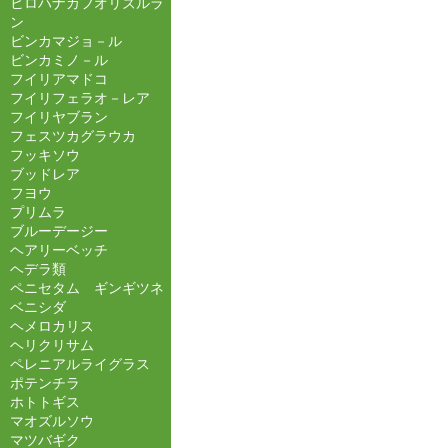
ヒロハナカフオリズルラ
ン
ビンカマジョ－ル
ビンカミノ－ル
フイリアマドコ
フイリフェラオ－レア
フイリヤブラン
フェスツカグラウカ
フッキソウ
ブッドレア
フヨウ
プリムラ
ブルーデージー
ヘアリーベッチ
ヘデラ類
ペニセタム ギンギツネ
ベニシダ
ヘメロカリス
ヘリクリサム
ペレニアルライグラス
ポテンチラ
ホトトギス
マオズルソウ
マツバギク