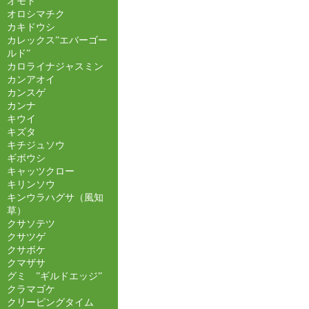
オモト
オロシマチク
カキドウシ
カレックス”エバーゴー
ルド”
カロライナジャスミン
カンアオイ
カンスゲ
カンナ
キウイ
キズタ
キチジュソウ
ギボウシ
キャッツクロー
キリンソウ
キンウラハグサ（風知
草）
クサソテツ
クサツゲ
クサボケ
クマザサ
グミ ”ギルドエッジ”
クラマゴケ
クリーピングタイム