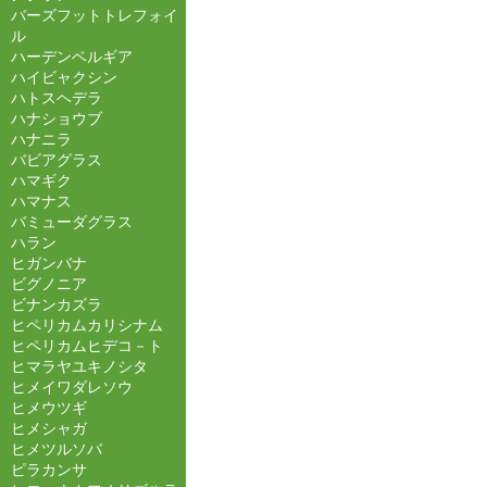
バーズフットトレフォイ
ル
ハーデンベルギア
ハイビャクシン
ハトスヘデラ
ハナショウブ
ハナニラ
バビアグラス
ハマギク
ハマナス
バミューダグラス
ハラン
ヒガンバナ
ビグノニア
ビナンカズラ
ヒペリカムカリシナム
ヒペリカムヒデコ－ト
ヒマラヤユキノシタ
ヒメイワダレソウ
ヒメウツギ
ヒメシャガ
ヒメツルソバ
ピラカンサ