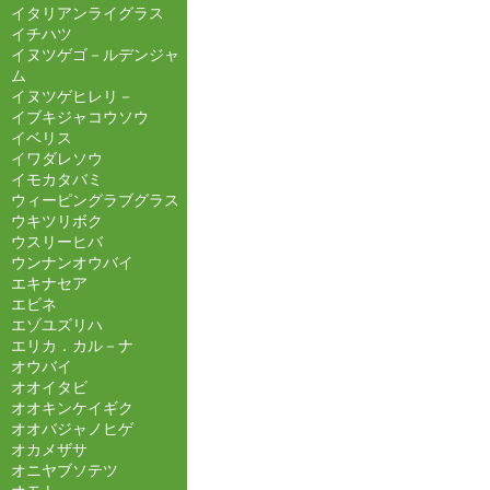
イタリアンライグラス
イチハツ
イヌツゲゴ－ルデンジャ
ム
イヌツゲヒレリ－
イブキジャコウソウ
イベリス
イワダレソウ
イモカタバミ
ウィーピングラブグラス
ウキツリボク
ウスリーヒバ
ウンナンオウバイ
エキナセア
エビネ
エゾユズリハ
エリカ．カル－ナ
オウバイ
オオイタビ
オオキンケイギク
オオバジャノヒゲ
オカメザサ
オニヤブソテツ