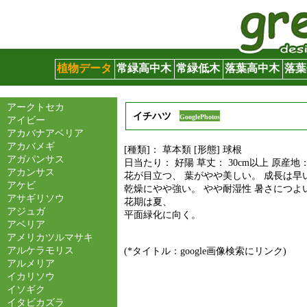
グリーンサイト
植物データ
常緑高中木
常緑低木
落葉高中木
落葉
アークトセカ
イチハツ
GooglePhotos
アイビー
アカバナアベリア
アカバメギ
[種類]： 草本類 [形態] 球根
アガパンサス
日当たり： 好陽 草丈： 30cm以上 原産地
アカンサス
花が目立つ、 葉がやや美しい。 成長は早
アケビ
乾燥にやや強い。 やや耐湿性 暑さにつよ
アサギリソウ
花期は夏、
アジュガ
平面緑化に向く。
アベリア
アメリカツルマサキ
アルケラモリス
(*タイトル：google画像検索にリンク)
アルメリア
イカリソウ
イソギク
イタビカズラ