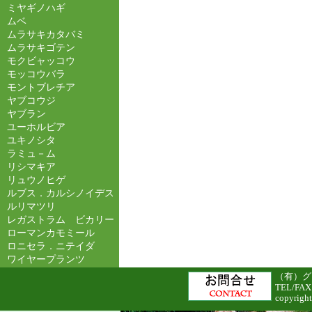
ミヤギノハギ
ムベ
ムラサキカタバミ
ムラサキゴテン
モクビャッコウ
モッコウバラ
モントブレチア
ヤブコウジ
ヤブラン
ユーホルビア
ユキノシタ
ラミュ－ム
リシマキア
リュウノヒゲ
ルブス．カルシノイデス
ルリマツリ
レガストラム ビカリー
ローマンカモミール
ロニセラ．ニテイダ
ワイヤープランツ
（有）グリ
TEL/FAX
copyright