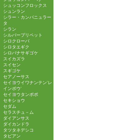
シュッコンフロックス
シュンラン
シラー・カンパニュラー
タ
シラン
シルバープリペット
シロクローバ
シロタエギク
シロバナサギゴケ
スイカズラ
スイセン
スギゴケ
セアノーサス
セイヨウイワナンテン'レ
インボウ'
セイヨウタンポポ
セキショウ
セダム
セラスチュ－ム
ダイアンサス
ダイカンドラ
タツタネデシコ
タピアン