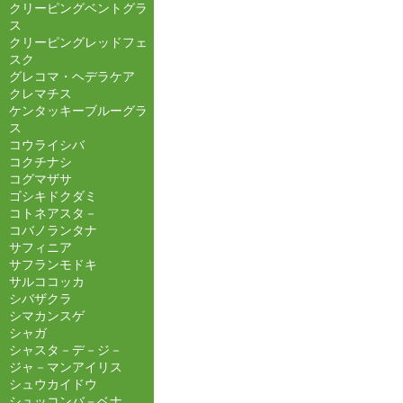
クリーピングベントグラ
ス
クリーピングレッドフェ
スク
グレコマ・ヘデラケア
クレマチス
ケンタッキーブルーグラ
ス
コウライシバ
コクチナシ
コグマザサ
ゴシキドクダミ
コトネアスタ－
コバノランタナ
サフィニア
サフランモドキ
サルココッカ
シバザクラ
シマカンスゲ
シャガ
シャスタ－デ－ジ－
ジャ－マンアイリス
シュウカイドウ
シュッコンバ－ベナ