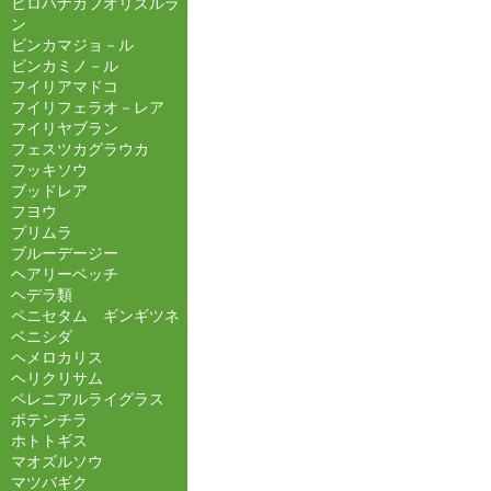
ヒロハナカフオリズルラ
ン
ビンカマジョ－ル
ビンカミノ－ル
フイリアマドコ
フイリフェラオ－レア
フイリヤブラン
フェスツカグラウカ
フッキソウ
ブッドレア
フヨウ
プリムラ
ブルーデージー
ヘアリーベッチ
ヘデラ類
ペニセタム ギンギツネ
ベニシダ
ヘメロカリス
ヘリクリサム
ペレニアルライグラス
ポテンチラ
ホトトギス
マオズルソウ
マツバギク