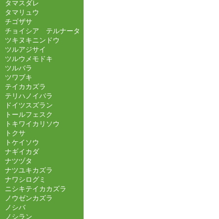
タマスダレ
タマリュウ
チゴザサ
チョイシア テルナータ
ツキヌキニンドウ
ツルアジサイ
ツルウメモドキ
ツルバラ
ツワブキ
テイカカズラ
テリハノイバラ
ドイツスズラン
トールフェスク
トキワイカリソウ
トクサ
トケイソウ
ナギイカダ
ナツヅタ
ナツユキカズラ
ナワシログミ
ニシキテイカカズラ
ノウゼンカズラ
ノシバ
ノシラン