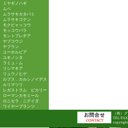
ミヤギノハギ
ムベ
ムラサキカタバミ
ムラサキゴテン
モクビャッコウ
モッコウバラ
モントブレチア
ヤブコウジ
ヤブラン
ユーホルビア
ユキノシタ
ラミュ－ム
リシマキア
リュウノヒゲ
ルブス．カルシノイデス
ルリマツリ
レガストラム ビカリー
ローマンカモミール
ロニセラ．ニテイダ
ワイヤープランツ
（有）グリ
TEL/FAX
copyright