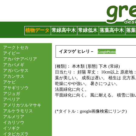
グリーンサイト
植物データ
常緑高中木
常緑低木
落葉高中木
落葉
アークトセカ
イヌツゲ ヒレリ－
GooglePhotos
アイビー
アカバナアベリア
アカバメギ
[種類]： 本木類 [形態] 下木 (常緑)
アガパンサス
日当たり： 好陽 草丈： 10cm以上 原産地
アカンサス
葉が美しい。 成長は遅い。 植生は 北方系
アケビ
乾燥にやや強い。 暑さにつよい。
アサギリソウ
法面緑化に向く。
アジュガ
平面緑化に向く。 風に耐える。 積雪に強
アベリア
アメリカツルマサキ
アルケラモリス
(*タイトル：google画像検索にリンク)
アルメリア
イカリソウ
イソギク
イタビカズラ