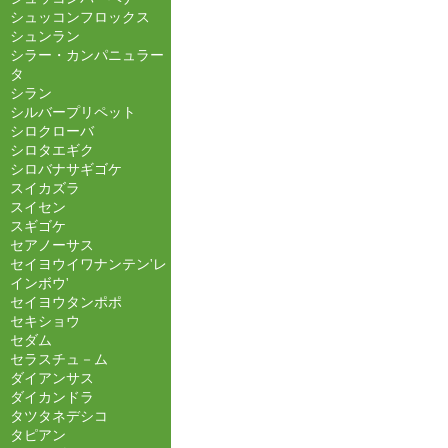
シュッコンフロックス
シュンラン
シラー・カンパニュラー
タ
シラン
シルバープリペット
シロクローバ
シロタエギク
シロバナサギゴケ
スイカズラ
スイセン
スギゴケ
セアノーサス
セイヨウイワナンテン'レ
インボウ'
セイヨウタンポポ
セキショウ
セダム
セラスチュ－ム
ダイアンサス
ダイカンドラ
タツタネデシコ
タピアン