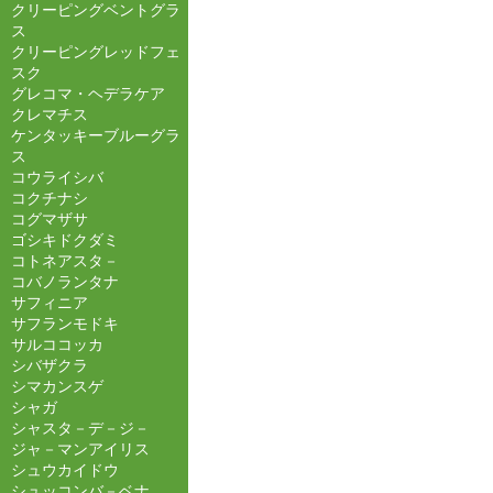
クリーピングベントグラ
ス
クリーピングレッドフェ
スク
グレコマ・ヘデラケア
クレマチス
ケンタッキーブルーグラ
ス
コウライシバ
コクチナシ
コグマザサ
ゴシキドクダミ
コトネアスタ－
コバノランタナ
サフィニア
サフランモドキ
サルココッカ
シバザクラ
シマカンスゲ
シャガ
シャスタ－デ－ジ－
ジャ－マンアイリス
シュウカイドウ
シュッコンバ－ベナ