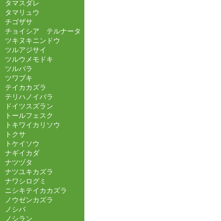
タマスダレ
タマリュウ
チゴザサ
チョイシア テルナータ
ツキヌキニンドウ
ツルアジサイ
ツルウメモドキ
ツルバラ
ツワブキ
テイカカズラ
テリハノイバラ
ドイツスズラン
トールフェスク
トキワイカリソウ
トクサ
トケイソウ
ナギイカダ
ナツヅタ
ナツユキカズラ
ナワシログミ
ニシキテイカカズラ
ノウゼンカズラ
ノシバ
ノシラン