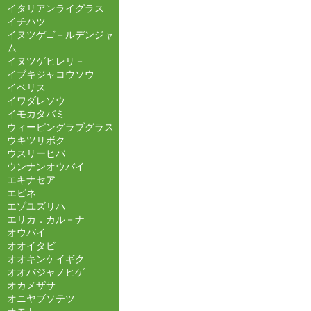
イタリアンライグラス
イチハツ
イヌツゲゴ－ルデンジャ
ム
イヌツゲヒレリ－
イブキジャコウソウ
イベリス
イワダレソウ
イモカタバミ
ウィーピングラブグラス
ウキツリボク
ウスリーヒバ
ウンナンオウバイ
エキナセア
エビネ
エゾユズリハ
エリカ．カル－ナ
オウバイ
オオイタビ
オオキンケイギク
オオバジャノヒゲ
オカメザサ
オニヤブソテツ