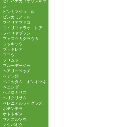
ヒロハナカフオリズルラ
ン
ビンカマジョ－ル
ビンカミノ－ル
フイリアマドコ
フイリフェラオ－レア
フイリヤブラン
フェスツカグラウカ
フッキソウ
ブッドレア
フヨウ
プリムラ
ブルーデージー
ヘアリーベッチ
ヘデラ類
ペニセタム ギンギツネ
ベニシダ
ヘメロカリス
ヘリクリサム
ペレニアルライグラス
ポテンチラ
ホトトギス
マオズルソウ
マツバギク