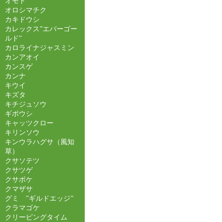
オモト
オロシマチク
カキドウシ
カレックス”エバーゴー
ルド”
カロライナジャスミン
カンアオイ
カンスゲ
カンナ
キウイ
キズタ
キチジュソウ
ギボウシ
キャッツクロー
キリンソウ
キンウラハグサ（風知
草）
クサソテツ
クサツゲ
クサボケ
クマザサ
グミ ”ギルドエッジ”
クラマゴケ
クリーピングタイム