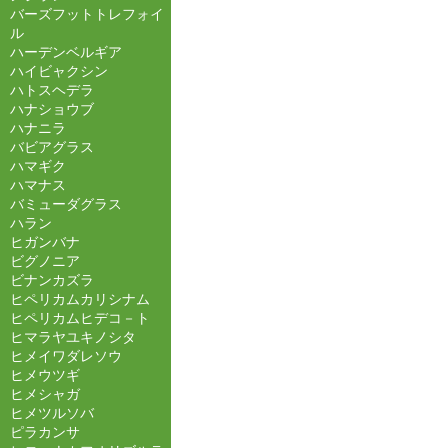
バーズフットトレフォイ
ル
ハーデンベルギア
ハイビャクシン
ハトスヘデラ
ハナショウブ
ハナニラ
バビアグラス
ハマギク
ハマナス
バミューダグラス
ハラン
ヒガンバナ
ビグノニア
ビナンカズラ
ヒペリカムカリシナム
ヒペリカムヒデコ－ト
ヒマラヤユキノシタ
ヒメイワダレソウ
ヒメウツギ
ヒメシャガ
ヒメツルソバ
ピラカンサ