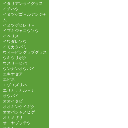
イタリアンライグラス
イチハツ
イヌツゲゴ－ルデンジャ
ム
イヌツゲヒレリ－
イブキジャコウソウ
イベリス
イワダレソウ
イモカタバミ
ウィーピングラブグラス
ウキツリボク
ウスリーヒバ
ウンナンオウバイ
エキナセア
エビネ
エゾユズリハ
エリカ．カル－ナ
オウバイ
オオイタビ
オオキンケイギク
オオバジャノヒゲ
オカメザサ
オニヤブソテツ