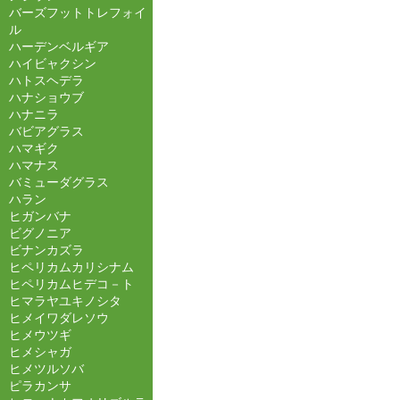
バーズフットトレフォイ
ル
ハーデンベルギア
ハイビャクシン
ハトスヘデラ
ハナショウブ
ハナニラ
バビアグラス
ハマギク
ハマナス
バミューダグラス
ハラン
ヒガンバナ
ビグノニア
ビナンカズラ
ヒペリカムカリシナム
ヒペリカムヒデコ－ト
ヒマラヤユキノシタ
ヒメイワダレソウ
ヒメウツギ
ヒメシャガ
ヒメツルソバ
ピラカンサ