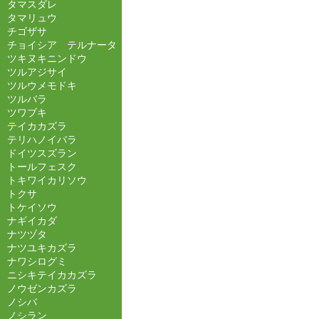
タマスダレ
タマリュウ
チゴザサ
チョイシア テルナータ
ツキヌキニンドウ
ツルアジサイ
ツルウメモドキ
ツルバラ
ツワブキ
テイカカズラ
テリハノイバラ
ドイツスズラン
トールフェスク
トキワイカリソウ
トクサ
トケイソウ
ナギイカダ
ナツヅタ
ナツユキカズラ
ナワシログミ
ニシキテイカカズラ
ノウゼンカズラ
ノシバ
ノシラン