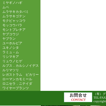
ミヤギノハギ
ムベ
ムラサキカタバミ
ムラサキゴテン
モクビャッコウ
モッコウバラ
モントブレチア
ヤブコウジ
ヤブラン
ユーホルビア
ユキノシタ
ラミュ－ム
リシマキア
リュウノヒゲ
ルブス．カルシノイデス
ルリマツリ
レガストラム ビカリー
ローマンカモミール
ロニセラ．ニテイダ
ワイヤープランツ
（有）グリ
TEL/FAX
copyright