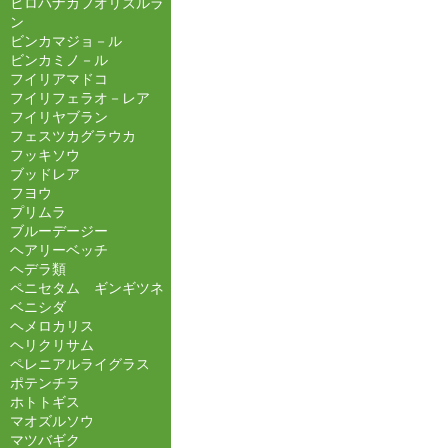
ヒロハナカフオリズルラ
ン
ビンカマジョ－ル
ビンカミノ－ル
フイリアマドコ
フイリフェラオ－レア
フイリヤブラン
フェスツカグラウカ
フッキソウ
ブッドレア
フヨウ
プリムラ
ブルーデージー
ヘアリーベッチ
ヘデラ類
ペニセタム ギンギツネ
ベニシダ
ヘメロカリス
ヘリクリサム
ペレニアルライグラス
ポテンチラ
ホトトギス
マオズルソウ
マツバギク