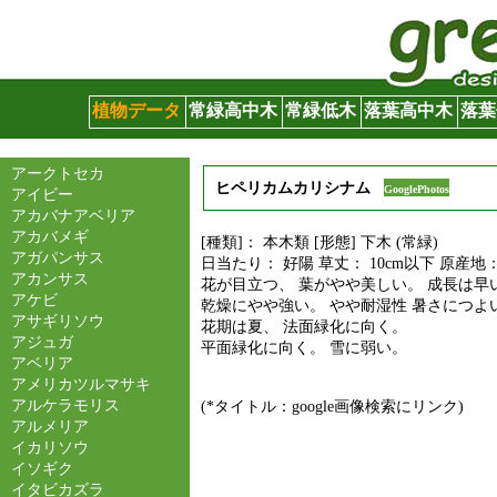
グリーンサイト
植物データ
常緑高中木
常緑低木
落葉高中木
落葉
アークトセカ
ヒペリカムカリシナム
GooglePhotos
アイビー
アカバナアベリア
アカバメギ
[種類]： 本木類 [形態] 下木 (常緑)
アガパンサス
日当たり： 好陽 草丈： 10cm以下 原産地
アカンサス
花が目立つ、 葉がやや美しい。 成長は早い
アケビ
乾燥にやや強い。 やや耐湿性 暑さにつよ
アサギリソウ
花期は夏、 法面緑化に向く。
アジュガ
平面緑化に向く。 雪に弱い。
アベリア
アメリカツルマサキ
アルケラモリス
(*タイトル：google画像検索にリンク)
アルメリア
イカリソウ
イソギク
イタビカズラ