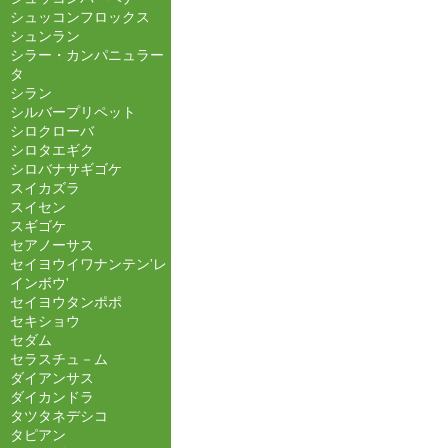
シュッコンフロックス
シュンラン
シラー・カンパニュラー
タ
シラン
シルバープリペット
シロクローバ
シロタエギク
シロバナサギゴケ
スイカズラ
スイセン
スギゴケ
セアノーサス
セイヨウイワナンテン'レ
インボウ'
セイヨウタンポポ
セキショウ
セダム
セラスチュ－ム
ダイアンサス
ダイカンドラ
タツタネデシコ
タピアン