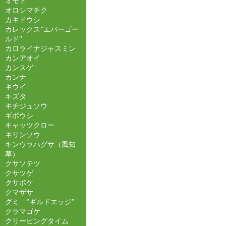
オモト
オロシマチク
カキドウシ
カレックス”エバーゴー
ルド”
カロライナジャスミン
カンアオイ
カンスゲ
カンナ
キウイ
キズタ
キチジュソウ
ギボウシ
キャッツクロー
キリンソウ
キンウラハグサ（風知
草）
クサソテツ
クサツゲ
クサボケ
クマザサ
グミ ”ギルドエッジ”
クラマゴケ
クリーピングタイム