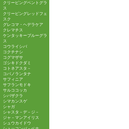
クリーピングベントグラ
ス
クリーピングレッドフェ
スク
グレコマ・ヘデラケア
クレマチス
ケンタッキーブルーグラ
ス
コウライシバ
コクチナシ
コグマザサ
ゴシキドクダミ
コトネアスタ－
コバノランタナ
サフィニア
サフランモドキ
サルココッカ
シバザクラ
シマカンスゲ
シャガ
シャスタ－デ－ジ－
ジャ－マンアイリス
シュウカイドウ
シュッコンバ－ベナ