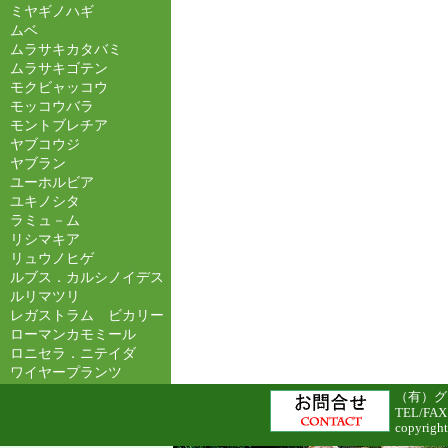
ミヤギノハギ
ムベ
ムラサキカタバミ
ムラサキゴテン
モクビャッコウ
モッコウバラ
モントブレチア
ヤブコウジ
ヤブラン
ユーホルビア
ユキノシタ
ラミュ－ム
リシマキア
リュウノヒゲ
ルブス．カルシノイデス
ルリマツリ
レガストラム ビカリー
ローマンカモミール
ロニセラ．ニテイダ
ワイヤープランツ
（有）グリ
TEL/FAX
copyright