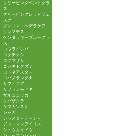
クリーピングベントグラ
ス
クリーピングレッドフェ
スク
グレコマ・ヘデラケア
クレマチス
ケンタッキーブルーグラ
ス
コウライシバ
コクチナシ
コグマザサ
ゴシキドクダミ
コトネアスタ－
コバノランタナ
サフィニア
サフランモドキ
サルココッカ
シバザクラ
シマカンスゲ
シャガ
シャスタ－デ－ジ－
ジャ－マンアイリス
シュウカイドウ
シュッコンバ－ベナ