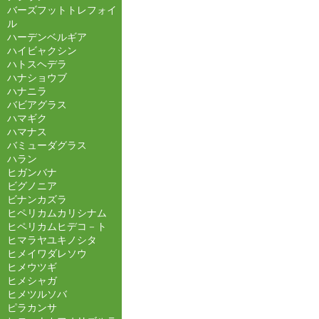
バーズフットトレフォイ
ル
ハーデンベルギア
ハイビャクシン
ハトスヘデラ
ハナショウブ
ハナニラ
バビアグラス
ハマギク
ハマナス
バミューダグラス
ハラン
ヒガンバナ
ビグノニア
ビナンカズラ
ヒペリカムカリシナム
ヒペリカムヒデコ－ト
ヒマラヤユキノシタ
ヒメイワダレソウ
ヒメウツギ
ヒメシャガ
ヒメツルソバ
ピラカンサ