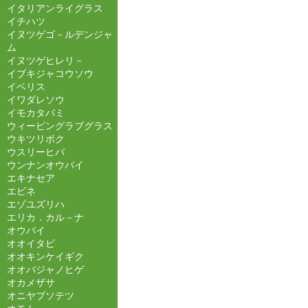
イタリアンライグラス
イチハツ
イヌツゲゴ－ルデンジャ
ム
イヌツゲヒレリ－
イブキジャコウソウ
イベリス
イワダレソウ
イモカタバミ
ウィーピングラブグラス
ウキツリボク
ウスリーヒバ
ウンナンオウバイ
エキナセア
エビネ
エゾユズリハ
エリカ．カル－ナ
オウバイ
オオイタビ
オオキンケイギク
オオバジャノヒゲ
オカメザサ
オニヤブソテツ