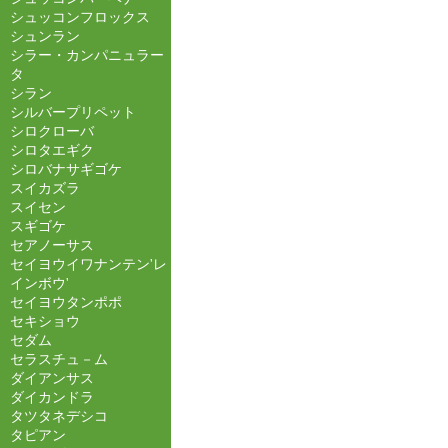
シュッコンフロックス
シュンラン
シラー・カンパニュラー
タ
シラン
シルバープリペット
シロクローバ
シロタエギク
シロバナサギゴケ
スイカズラ
スイセン
スギゴケ
セアノーサス
セイヨウイワナンテン'レ
インボウ'
セイヨウタンポポ
セキショウ
セダム
セラスチュ－ム
ダイアンサス
ダイカンドラ
タツタネデシコ
タピアン