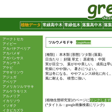
グリーンサイト
植物データ
常緑高中木
常緑低木
落葉高中木
落葉
アークトセカ
ツルウメモドキ
GooglePhotos
アイビー
アカバナアベリア
アカバメギ
[種類]： 本木類 [形態] ツタ類 (落葉)
アガパンサス
日当たり： 好陽 草丈： 原産地： 中国
アカンサス
実が目立つ。 葉がやや美しい。 成長は早
アケビ
乾燥にやや強い。 暑さにつよい。
アサギリソウ
実は冬になる。 ややフェンス緑化に向く。
アジュガ
風に耐える。 積雪に強い。
アベリア
アメリカツルマサキ
アルケラモリス
アルメリア
[植物生態研究室]のページに
リンクします
イカリソウ
(*タイトル：google画像検索にリンク)
イソギク
イタビカズラ