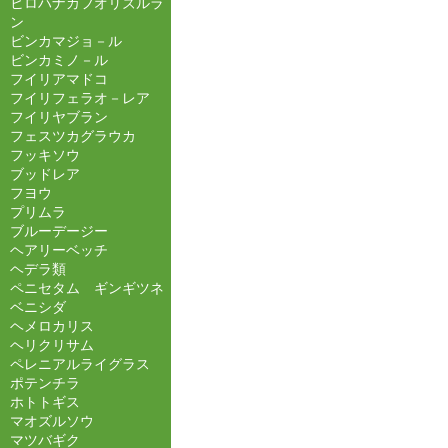
ヒロハナカフオリズルラ
ン
ビンカマジョ－ル
ビンカミノ－ル
フイリアマドコ
フイリフェラオ－レア
フイリヤブラン
フェスツカグラウカ
フッキソウ
ブッドレア
フヨウ
プリムラ
ブルーデージー
ヘアリーベッチ
ヘデラ類
ペニセタム ギンギツネ
ベニシダ
ヘメロカリス
ヘリクリサム
ペレニアルライグラス
ポテンチラ
ホトトギス
マオズルソウ
マツバギク