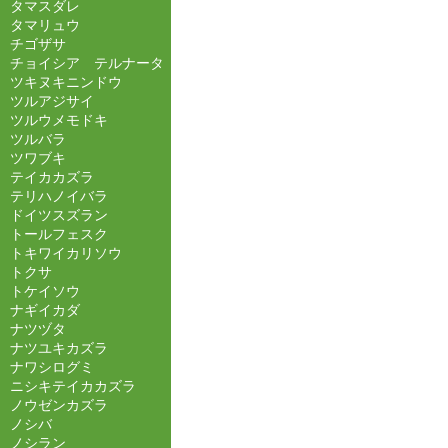
タマスダレ
タマリュウ
チゴザサ
チョイシア テルナータ
ツキヌキニンドウ
ツルアジサイ
ツルウメモドキ
ツルバラ
ツワブキ
テイカカズラ
テリハノイバラ
ドイツスズラン
トールフェスク
トキワイカリソウ
トクサ
トケイソウ
ナギイカダ
ナツヅタ
ナツユキカズラ
ナワシログミ
ニシキテイカカズラ
ノウゼンカズラ
ノシバ
ノシラン