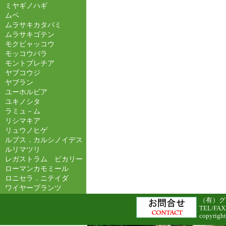
ミヤギノハギ
ムベ
ムラサキカタバミ
ムラサキゴテン
モクビャッコウ
モッコウバラ
モントブレチア
ヤブコウジ
ヤブラン
ユーホルビア
ユキノシタ
ラミュ－ム
リシマキア
リュウノヒゲ
ルブス．カルシノイデス
ルリマツリ
レガストラム ビカリー
ローマンカモミール
ロニセラ．ニテイダ
ワイヤープランツ
（有）グリ
TEL/FAX
copyright