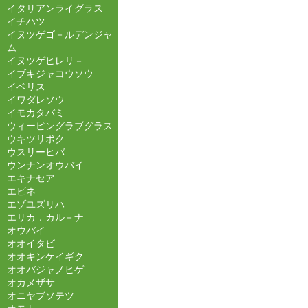
イタリアンライグラス
イチハツ
イヌツゲゴ－ルデンジャ
ム
イヌツゲヒレリ－
イブキジャコウソウ
イベリス
イワダレソウ
イモカタバミ
ウィーピングラブグラス
ウキツリボク
ウスリーヒバ
ウンナンオウバイ
エキナセア
エビネ
エゾユズリハ
エリカ．カル－ナ
オウバイ
オオイタビ
オオキンケイギク
オオバジャノヒゲ
オカメザサ
オニヤブソテツ