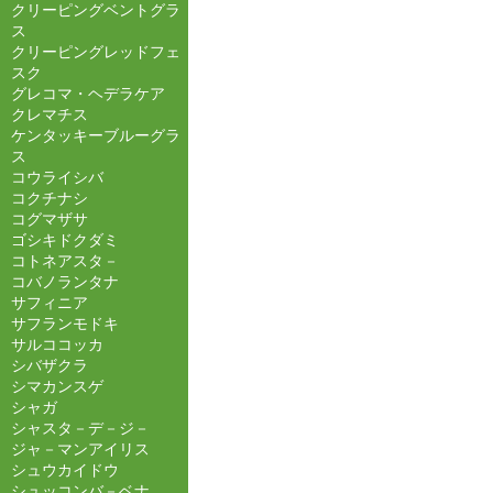
クリーピングベントグラ
ス
クリーピングレッドフェ
スク
グレコマ・ヘデラケア
クレマチス
ケンタッキーブルーグラ
ス
コウライシバ
コクチナシ
コグマザサ
ゴシキドクダミ
コトネアスタ－
コバノランタナ
サフィニア
サフランモドキ
サルココッカ
シバザクラ
シマカンスゲ
シャガ
シャスタ－デ－ジ－
ジャ－マンアイリス
シュウカイドウ
シュッコンバ－ベナ