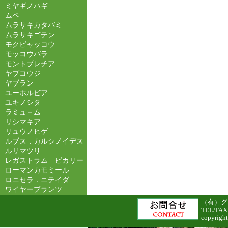
ミヤギノハギ
ムベ
ムラサキカタバミ
ムラサキゴテン
モクビャッコウ
モッコウバラ
モントブレチア
ヤブコウジ
ヤブラン
ユーホルビア
ユキノシタ
ラミュ－ム
リシマキア
リュウノヒゲ
ルブス．カルシノイデス
ルリマツリ
レガストラム ビカリー
ローマンカモミール
ロニセラ．ニテイダ
ワイヤープランツ
（有）グリ
TEL/FAX
copyright