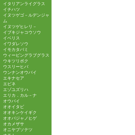
イタリアンライグラス
イチハツ
イヌツゲゴ－ルデンジャ
ム
イヌツゲヒレリ－
イブキジャコウソウ
イベリス
イワダレソウ
イモカタバミ
ウィーピングラブグラス
ウキツリボク
ウスリーヒバ
ウンナンオウバイ
エキナセア
エビネ
エゾユズリハ
エリカ．カル－ナ
オウバイ
オオイタビ
オオキンケイギク
オオバジャノヒゲ
オカメザサ
オニヤブソテツ