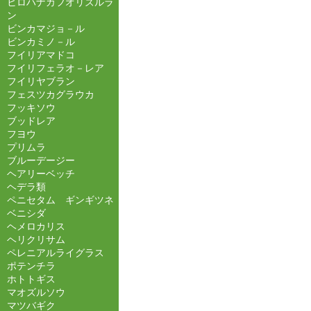
ヒロハナカフオリズルラ
ン
ビンカマジョ－ル
ビンカミノ－ル
フイリアマドコ
フイリフェラオ－レア
フイリヤブラン
フェスツカグラウカ
フッキソウ
ブッドレア
フヨウ
プリムラ
ブルーデージー
ヘアリーベッチ
ヘデラ類
ペニセタム ギンギツネ
ベニシダ
ヘメロカリス
ヘリクリサム
ペレニアルライグラス
ポテンチラ
ホトトギス
マオズルソウ
マツバギク