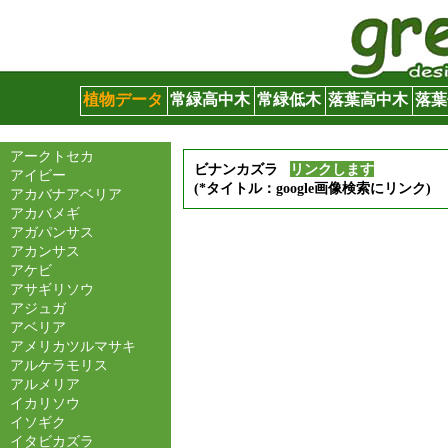
グリーンサイト
植物データ
常緑高中木
常緑低木
落葉高中木
落葉
アークトセカ
ビナンカズラ
リンクします
アイビー
(*タイトル：google画像検索にリンク)
アカバナアベリア
アカバメギ
アガパンサス
アカンサス
アケビ
アサギリソウ
アジュガ
アベリア
アメリカツルマサキ
アルケラモリス
アルメリア
イカリソウ
イソギク
イタビカズラ