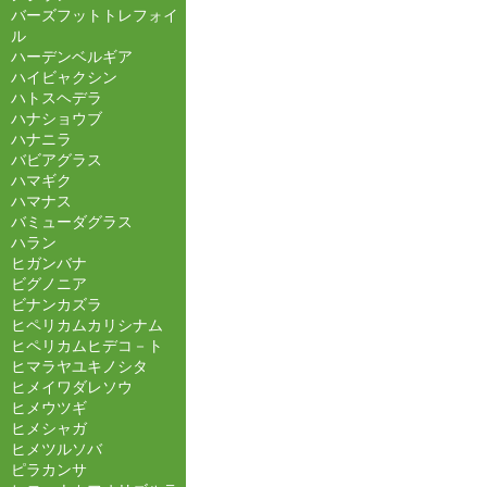
バーズフットトレフォイ
ル
ハーデンベルギア
ハイビャクシン
ハトスヘデラ
ハナショウブ
ハナニラ
バビアグラス
ハマギク
ハマナス
バミューダグラス
ハラン
ヒガンバナ
ビグノニア
ビナンカズラ
ヒペリカムカリシナム
ヒペリカムヒデコ－ト
ヒマラヤユキノシタ
ヒメイワダレソウ
ヒメウツギ
ヒメシャガ
ヒメツルソバ
ピラカンサ