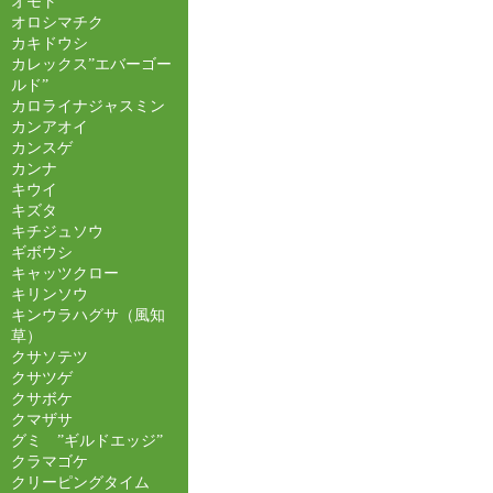
オモト
オロシマチク
カキドウシ
カレックス”エバーゴー
ルド”
カロライナジャスミン
カンアオイ
カンスゲ
カンナ
キウイ
キズタ
キチジュソウ
ギボウシ
キャッツクロー
キリンソウ
キンウラハグサ（風知
草）
クサソテツ
クサツゲ
クサボケ
クマザサ
グミ ”ギルドエッジ”
クラマゴケ
クリーピングタイム