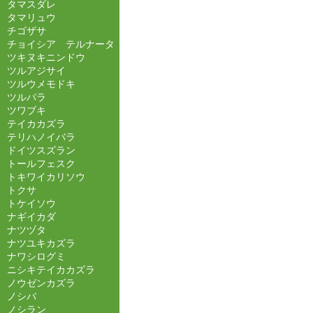
タマスダレ
タマリュウ
チゴザサ
チョイシア テルナータ
ツキヌキニンドウ
ツルアジサイ
ツルウメモドキ
ツルバラ
ツワブキ
テイカカズラ
テリハノイバラ
ドイツスズラン
トールフェスク
トキワイカリソウ
トクサ
トケイソウ
ナギイカダ
ナツヅタ
ナツユキカズラ
ナワシログミ
ニシキテイカカズラ
ノウゼンカズラ
ノシバ
ノシラン