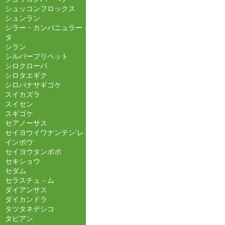
シュッコンフロックス
シュンラン
シラー・カンパニュラー
タ
シラン
シルバープリペット
シロクローバ
シロタエギク
シロバナサギゴケ
スイカズラ
スイセン
スギゴケ
セアノーサス
セイヨウイワナンテン'レ
インボウ'
セイヨウタンポポ
セキショウ
セダム
セラスチュ－ム
ダイアンサス
ダイカンドラ
タツタネデシコ
タピアン