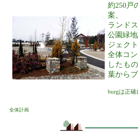
約250
案、
ランド
公園緑地
ジェク
全体コ
したも
葉から
burgは
全体計画