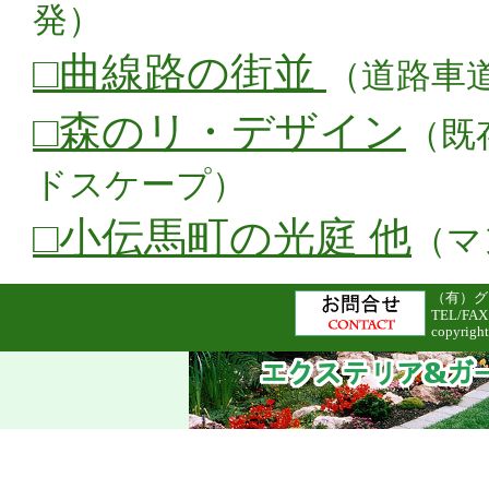
発）
□曲線路の街並
（道路車
□森のリ・デザイン
（既
ドスケープ）
□小伝馬町の光庭 他
（マ
（有）グリ
TEL/FAX
copyright