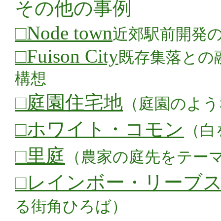
その他の事例
□Node town
近郊駅前開発
□Fuison City
既存集落との
構想
□庭園住宅地
（庭園のよう
□ホワイト・コモン
（白
□里庭
（農家の庭先をテー
□レインボー・リーブ
る街角ひろば）