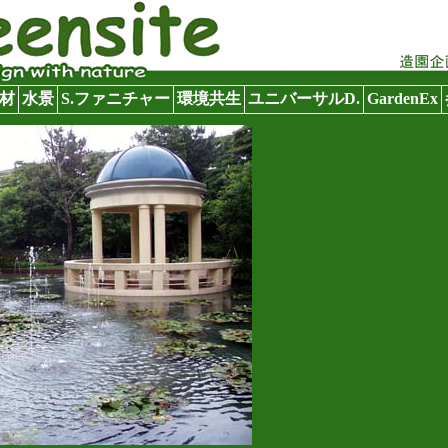
木材
水景
S.ファニチャー
環境共生
ユニバーサルD.
GardenEx