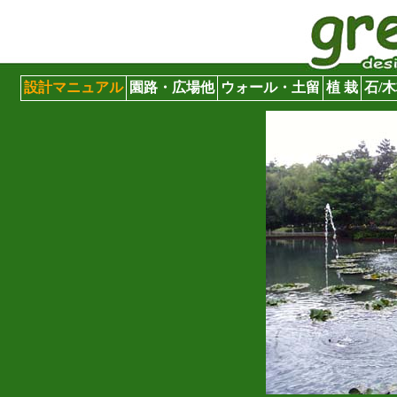
グリーンサイト
設計マニュアル
園路・広場他
ウォール・土留
植 栽
石/