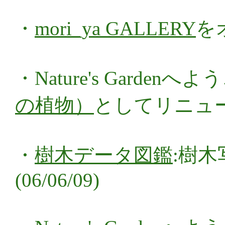
・
mori_ya GALLERY
をオ
・Nature's Gardenへ
の植物）
としてリニューア
・
樹木データ図鑑
:樹
(06/06/09)