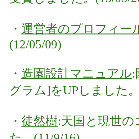
・
運営者のプロフィー
(12/05/09)
・
造園設計マニュアル
グラム]をUPしました。(11
・
徒然樹
:天国と現世の
た。(11/9/16)