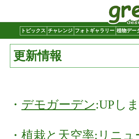
グリーンサイト
トピックス
チャレンジ
フォトギャラリー
植物デー
更新情報
・
デモガーデン
:UPしま
・
植栽と天空率
:リニュー