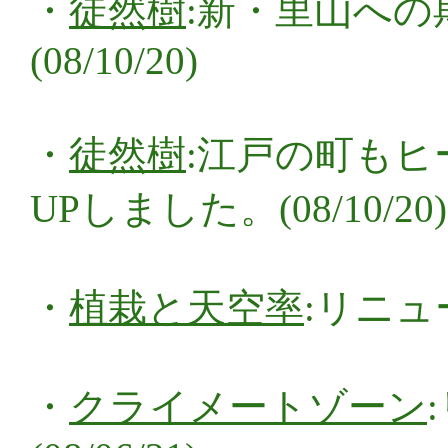
・
徒然樹
:新・里山への
(08/10/20)
・
徒然樹
:江戸の町も
UPしました。(08/10/20)
・
植栽と天空率
:リニュ
・
クライメートゾーン