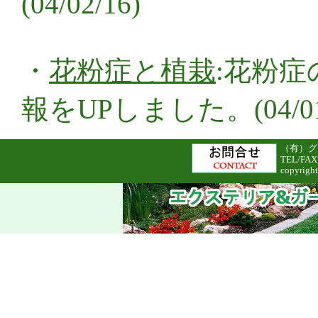
(04/02/16)
・
花粉症と植栽
:花粉
報をUPしました。(04/01/
（有）グリ
TEL/FAX
copyright