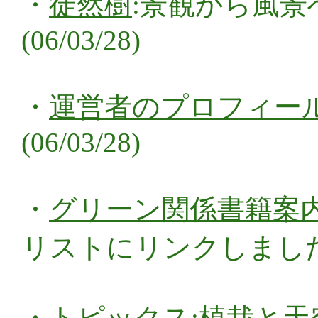
・
徒然樹
:景観から風景
(06/03/28)
・
運営者のプロフィー
(06/03/28)
・
グリーン関係書籍案
リストにリンクしました。(0
・
トピックス
:植栽と