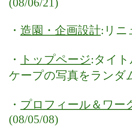
(08/06/21)
・
造園・企画設計
:リニ
・
トップページ
:タイ
ケープの写真をランダム表示
・
プロフィール＆ワー
(08/05/08)