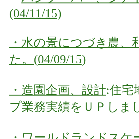
(04/11/15)
・
水の景につづき農、
た。(04/09/15)
・
造園企画、設計
:住
プ業務実績をＵＰしました。(
・
ワールドランドスケ