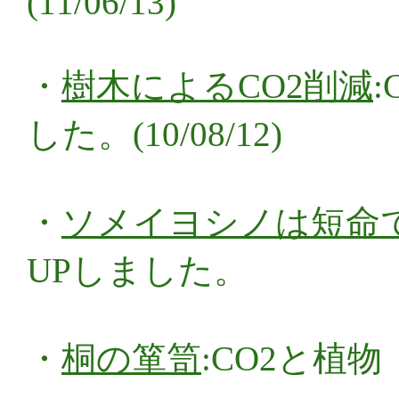
(11/06/13)
・
樹木によるCO2削減
した。(10/08/12)
・
ソメイヨシノは短命
UPしました。
・
桐の箪笥
:CO2と植物 