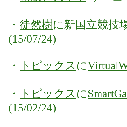
・
徒然樹
に新国立競技
(15/07/24)
・
トピックス
に
VirtualW
・
トピックス
に
SmartGa
(15/02/24)