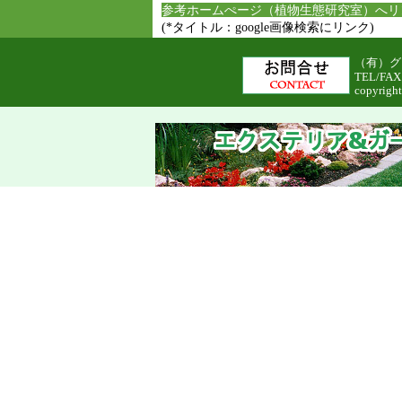
参考ホームぺージ（植物生態研究室）へリ
(*タイトル：google画像検索にリンク)
（有）グリ
TEL/FAX
copyright