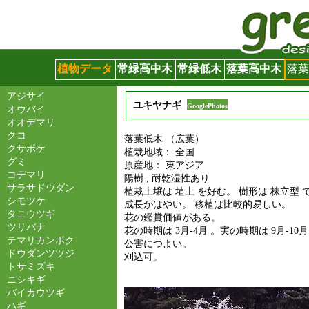
グリーンサイト
植物データ
常緑高中木
常緑低木
落葉高中木
落
アジサイ
ユキヤナギ
GooglePhotos
オウバイ
オオデマリ
クコ
落葉低木 （広葉）
クサボケ
植栽地域： 全国
グミ
原産地： 東アジア
コデマリ
陽樹 , 耐乾湿性あり
サラサドウダン
植栽土壌は 埴土 を好む。 樹形は 株立型 
シモツケ
成長がはやい。 移植は比較的易しい。
タニウツギ
花の鑑賞価値がある。
ツリバナ
花の時期は 3月-4月 。実の時期は 9月-10月
テマリカンボク
公害につよい。
ドウダンツツジ
刈込可。
トサミズキ
ニシキギ
バイカウツギ
ハギ