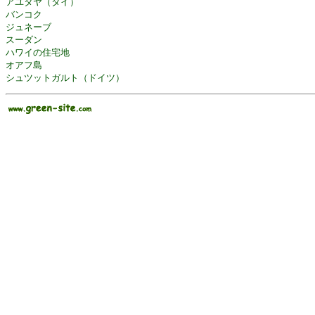
アユタヤ（タイ）
バンコク
ジュネーブ
スーダン
ハワイの住宅地
オアフ島
シュツットガルト（ドイツ）