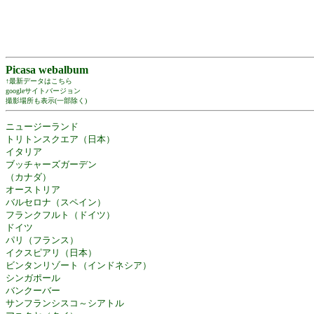
Picasa webalbum
↑最新データはこちら
googleサイトバージョン
撮影場所も表示(一部除く)
ニュージーランド
トリトンスクエア（日本）
イタリア
ブッチャーズガーデン
（カナダ）
オーストリア
バルセロナ（スペイン）
フランクフルト（ドイツ）
ドイツ
パリ（フランス）
イクスピアリ（日本）
ビンタンリゾート（インドネシア）
シンガポール
バンクーバー
サンフランシスコ～シアトル