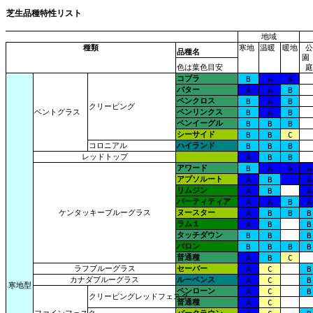
芝生品種特性リスト
地域
種類
寒地
温暖
暖地
公
品種名
色は葉色目安
庭
コブラ
B
A
A
パター
A
A
B
ペンクロス
B
A
B
クリーピング
ベントグラス
ペンリンクス
B
A
B
ペンイーグル
B
B
B
シーサイド
B
B
C
コロニアル
ハイランド
B
B
B
レッドトップ
A
B
B
アワード
B
A
A
A
アブソルート
A
B
A
リムジン
A
B
A
バーティティア
A
A
B
A
ケンタッキーブルーグラス
ヌースター
A
B
B
B
ラム１
A
B
B
タッチダウン
B
B
B
バロン
B
B
B
B
普通種
A
B
C
ラフブルーグラス
セーバー
A
C
B
カナダブルーグラス
ルーベンス
A
C
B
寒地型
ペンローン
A
C
B
クリーピングレッドフェスク
普通種
A
C