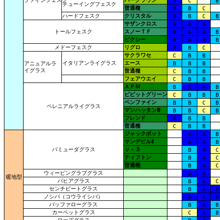
ファインフェスク
バークラウン
A
C
B
チューイングフェスク
普通種
A
B
C
ハードフェスク
クリスタル
A
B
C
B
サザンクロス
A
A
A
トールフェスク
スノーＴＦ
A
A
A
B
ピクシー
A
A
A
B
メドーフェスク
リグロ
A
B
C
サクラワセ
C
B
B
イタリアンライグラス
エース
アニュアルラ
B
B
B
イグラス
普通種
C
B
B
フェアウエイ
C
B
B
ＡＰＭ
B
A
A
B
ビビットグリーン
C
B
B
B
ペンファイン
B
B
C
B
ペレニアルライグラス
マンハッタンⅢ
B
B
C
B
フレンド
A
B
B
普通種
C
B
B
ジャックポット
A
A
B
サンデビルⅡ
A
A
B
バミューダグラス
Ｕ－３
B
A
C
ティフトン
B
A
C
普通種
B
A
C
ウィーピングラブグラス
A
A
暖地型
バヒアグラス
B
A
C
センチビートグラス
B
A
A
ノシバ（コウライシバ）
A
A
A
バッファローグラス
B
A
B
カーペットグラス
C
A
B