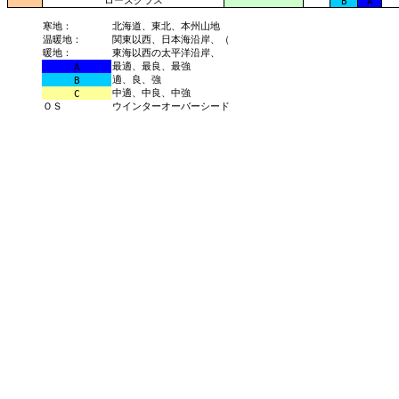
ローズグラス
B
A
寒地：
北海道、東北、本州山地
温暖地：
関東以西、日本海沿岸、（
暖地：
東海以西の太平洋沿岸、
最適、最良、最強
A
適、良、強
B
中適、中良、中強
C
ＯＳ
ウインターオーバーシード